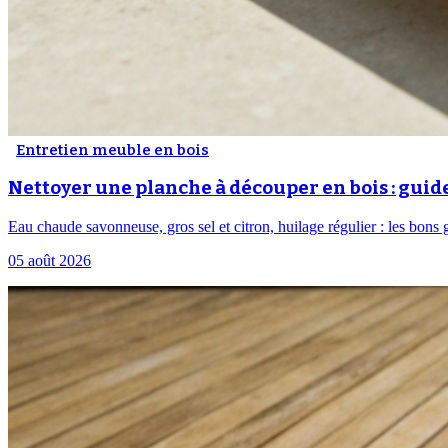
Entretien meuble en bois
Nettoyer une planche à découper en bois : guid
Eau chaude savonneuse, gros sel et citron, huilage régulier : les bons g
05 août 2026