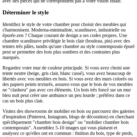
avec des pièces qui ne correspondent pas à votre vision finale.
Déterminer le style
Identifiez le style de votre chambre pour choisir des meubles qui
s'harmonisent. Moderna-minimaliste, scandinave, industrielle ou
épurée-zen ? Chaque courant de design a ses codes propres. Une
chambre scandinave privilégie le bois clair (bouleau, pin) avec des
teintes très pâles, tandis qu'une chambre au style contemporain épuré
peut se permettre des bois plus sombres et des contrastes plus
marqués.
Regardez votre mur de couleur principale. Si vous avez choisi une
teinte neutre (beige, gris clair, blanc cassé), vous avez beaucoup de
libertés avec vos meubles en bois. Si vous avez des murs colorés ou
des papiers peints texturés, assurez-vous que le bois de vos meubles
ne "clashera" pas avec ces éléments. Un bois très foncé sur un mur
bleu nuit peut créer une ambiance un peu lourde ; préférez dans ce
cas un bois plus clair.
Visitez des showrooms de mobilier en bois ou parcourez des galeries
d'inspiration (Pinterest, Instagram, blogs de décoration) en cherchant
spécifiquement "chambre bois design" ou "mobilier chambre bois
contemporain". Assemblez 5-10 images qui vous plaisent et
analysez ce qu'elles ont en commun : finition du bois, type de pieds,