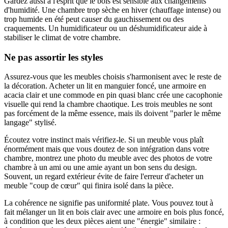
Gardez aussi à l'esprit que le bois est sensible aux changements
d'humidité. Une chambre trop sèche en hiver (chauffage intense) ou
trop humide en été peut causer du gauchissement ou des
craquements. Un humidificateur ou un déshumidificateur aide à
stabiliser le climat de votre chambre.
Ne pas assortir les styles
Assurez-vous que les meubles choisis s'harmonisent avec le reste de
la décoration. Acheter un lit en manguier foncé, une armoire en
acacia clair et une commode en pin quasi blanc crée une cacophonie
visuelle qui rend la chambre chaotique. Les trois meubles ne sont
pas forcément de la même essence, mais ils doivent "parler le même
langage" stylisé.
Écoutez votre instinct mais vérifiez-le. Si un meuble vous plaît
énormément mais que vous doutez de son intégration dans votre
chambre, montrez une photo du meuble avec des photos de votre
chambre à un ami ou une amie ayant un bon sens du design.
Souvent, un regard extérieur évite de faire l'erreur d'acheter un
meuble "coup de cœur" qui finira isolé dans la pièce.
La cohérence ne signifie pas uniformité plate. Vous pouvez tout à
fait mélanger un lit en bois clair avec une armoire en bois plus foncé,
à condition que les deux pièces aient une "énergie" similaire :