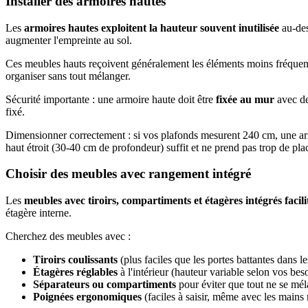
Installer des armoires hautes
Les
armoires hautes exploitent la hauteur souvent inutilisée
au-des
augmenter l'empreinte au sol.
Ces meubles hauts reçoivent généralement les éléments moins fréquemmen
organiser sans tout mélanger.
Sécurité importante : une armoire haute doit être
fixée au mur
avec de
fixé.
Dimensionner correctement : si vos plafonds mesurent 240 cm, une armo
haut étroit (30-40 cm de profondeur) suffit et ne prend pas trop de pla
Choisir des meubles avec rangement intégré
Les
meubles avec tiroirs, compartiments et étagères intégrés facili
étagère interne.
Cherchez des meubles avec :
Tiroirs coulissants
(plus faciles que les portes battantes dans le
Étagères réglables
à l'intérieur (hauteur variable selon vos bes
Séparateurs ou compartiments
pour éviter que tout ne se mé
Poignées ergonomiques
(faciles à saisir, même avec les mains