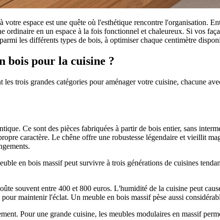
 votre espace est une quête où l'esthétique rencontre l'organisation. En
ne ordinaire en un espace à la fois fonctionnel et chaleureux. Si vos fa
armi les différents types de bois, à optimiser chaque centimètre disponib
n bois pour la cuisine ?
t les trois grandes catégories pour aménager votre cuisine, chacune ave
ntique. Ce sont des pièces fabriquées à partir de bois entier, sans interm
ropre caractère. Le chêne offre une robustesse légendaire et vieillit m
angements.
uble en bois massif peut survivre à trois générations de cuisines tendan
ûte souvent entre 400 et 800 euros. L'humidité de la cuisine peut caus
 pour maintenir l'éclat. Un meuble en bois massif pèse aussi considérabl
ement. Pour une grande cuisine, les meubles modulaires en massif perme