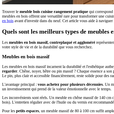
Trouver le
meuble bois cuisine rangement pratique
qui correspond à
meubles en bois offrent une versatilité rare pour transformer une cuisi
en bois
avant d'investir dans du neuf. Cet article vous aide à naviguer p
Quels sont les meilleurs types de meubles e
Les
meubles en bois massif, contreplaqué et aggloméré
représenten
votre style de vie et de la durabilité que vous recherchez.
Meubles en bois massif
Les meubles en bois massif incarnent la durabilité et l'esthétique authe
regarder
. Chêne, noyer, hêtre ou pin massif ? Chaque essence a son p
Le pin, plus clair et accessible financièrement, reste solide pour des r
L'avantage principal :
vous achetez pour plusieurs décennies
. Un me
un investissement qui prend de la valeur émotionnelle avec le temps.
Les inconvénients sont réels. Un meuble en chêne massif de 140 cm co
bois). L'entretien régulier avec de l'huile ou du vernis est recommandé
Pour les
petits espaces
, un meuble massif de 80 à 100 cm suffit ampl