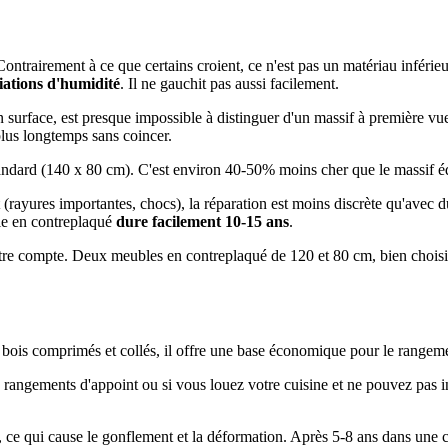
 Contrairement à ce que certains croient, ce n'est pas un matériau inféri
riations d'humidité
. Il ne gauchit pas aussi facilement.
surface, est presque impossible à distinguer d'un massif à première vue
plus longtemps sans coincer.
ndard (140 x 80 cm). C'est environ 40-50% moins cher que le massif éq
rayures importantes, chocs), la réparation est moins discrète qu'avec d
ble en contreplaqué
dure facilement 10-15 ans
.
e compte. Deux meubles en contreplaqué de 120 et 80 cm, bien choisis,
e bois comprimés et collés, il offre une base économique pour le range
 rangements d'appoint ou si vous louez votre cuisine et ne pouvez pas in
 ce qui cause le gonflement et la déformation. Après 5-8 ans dans une cui