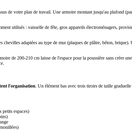
sus de votre plan de travail. Une armoire montant jusqu'au plafond (par
t utilisés : vaisselle de fête, gros appareils électroménagers, provisi
s chevilles adaptées au type de mur (plaques de plâtre, béton, brique)
ire de 200-210 cm laisse de l'espace pour la poussière sans créer une b
ce.
tent l'organisation
. Un élément bas avec trois tiroirs de taille graduel
s petits espaces)
oins)
lange
 mouillées)