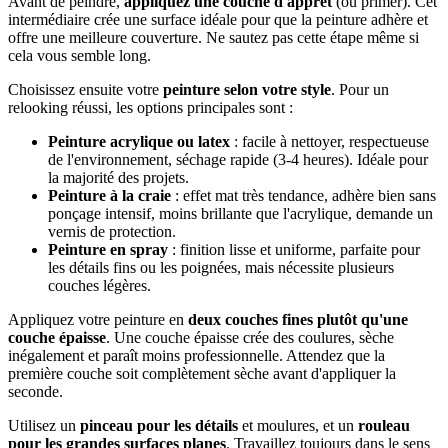
Avant de peindre,
appliquez une couche d'apprêt
(ou primer). Cet
intermédiaire crée une surface idéale pour que la peinture adhère et
offre une meilleure couverture. Ne sautez pas cette étape même si
cela vous semble long.
Choisissez ensuite votre
peinture selon votre style
. Pour un
relooking réussi, les options principales sont :
Peinture acrylique ou latex
: facile à nettoyer, respectueuse
de l'environnement, séchage rapide (3-4 heures). Idéale pour
la majorité des projets.
Peinture à la craie
: effet mat très tendance, adhère bien sans
ponçage intensif, moins brillante que l'acrylique, demande un
vernis de protection.
Peinture en spray
: finition lisse et uniforme, parfaite pour
les détails fins ou les poignées, mais nécessite plusieurs
couches légères.
Appliquez votre peinture en
deux couches fines plutôt qu'une
couche épaisse
. Une couche épaisse crée des coulures, sèche
inégalement et paraît moins professionnelle. Attendez que la
première couche soit complètement sèche avant d'appliquer la
seconde.
Utilisez un
pinceau pour les détails
et moulures, et un
rouleau
pour les grandes surfaces planes
. Travaillez toujours dans le sens