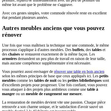
peinture, réparez-le immédiatement avec un peu de peinture du
même lot avant que le problème ne s'aggrave.
Avec ces gestes simples, votre commode rénovée reste en excellent
état pendant plusieurs années.
Autres meubles anciens que vous pouvez
rénover
Une fois que vous maîtrisez la technique sur une commode, le même
processus s'applique à d'autres meubles. Des
buffets
, des
tables
et
des
chaises
se restaurent exactement de la même façon. Les
armoires
demandent un peu plus de travail en raison de leur taille,
mais aucune compétence supplémentaire n'est nécessaire.
Vous pourriez aussi envisager de
rénover une table en bois ancien
selon les mêmes principes de base que ceux appliqués ici. Les
petits
meubles
comme les
tables de nuit
ou les
petites bibliothèques
sont
d'excellents projets pour progresser. Une fois confiant, vous pouvez
vous attaquer à des projets plus ambitieux comme une
table à
manger
ou un
meuble de rangement sur mesure
.
La restauration de meubles devient vite une passion. Chaque pièce
retrouvée a son charme unique, et le satisfaction d'avoir sauvé un