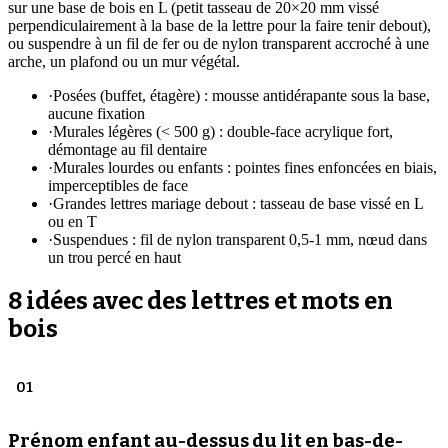
sur une base de bois en L (petit tasseau de 20×20 mm vissé
perpendiculairement à la base de la lettre pour la faire tenir debout),
ou suspendre à un fil de fer ou de nylon transparent accroché à une
arche, un plafond ou un mur végétal.
·
Posées (buffet, étagère) : mousse antidérapante sous la base,
aucune fixation
·
Murales légères (< 500 g) : double-face acrylique fort,
démontage au fil dentaire
·
Murales lourdes ou enfants : pointes fines enfoncées en biais,
imperceptibles de face
·
Grandes lettres mariage debout : tasseau de base vissé en L
ou en T
·
Suspendues : fil de nylon transparent 0,5-1 mm, nœud dans
un trou percé en haut
8 idées avec des lettres et mots en
bois
01
Prénom enfant au-dessus du lit en bas-de-