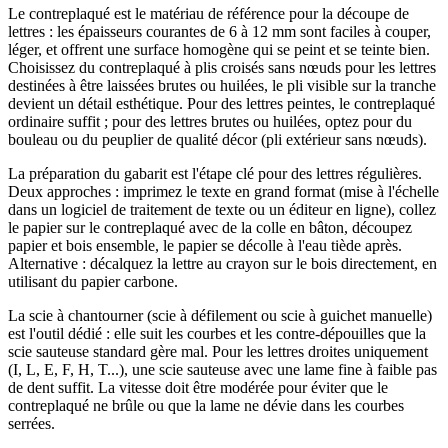
Le contreplaqué est le matériau de référence pour la découpe de
lettres : les épaisseurs courantes de 6 à 12 mm sont faciles à couper,
léger, et offrent une surface homogène qui se peint et se teinte bien.
Choisissez du contreplaqué à plis croisés sans nœuds pour les lettres
destinées à être laissées brutes ou huilées, le pli visible sur la tranche
devient un détail esthétique. Pour des lettres peintes, le contreplaqué
ordinaire suffit ; pour des lettres brutes ou huilées, optez pour du
bouleau ou du peuplier de qualité décor (pli extérieur sans nœuds).
La préparation du gabarit est l'étape clé pour des lettres régulières.
Deux approches : imprimez le texte en grand format (mise à l'échelle
dans un logiciel de traitement de texte ou un éditeur en ligne), collez
le papier sur le contreplaqué avec de la colle en bâton, découpez
papier et bois ensemble, le papier se décolle à l'eau tiède après.
Alternative : décalquez la lettre au crayon sur le bois directement, en
utilisant du papier carbone.
La scie à chantourner (scie à défilement ou scie à guichet manuelle)
est l'outil dédié : elle suit les courbes et les contre-dépouilles que la
scie sauteuse standard gère mal. Pour les lettres droites uniquement
(I, L, E, F, H, T...), une scie sauteuse avec une lame fine à faible pas
de dent suffit. La vitesse doit être modérée pour éviter que le
contreplaqué ne brûle ou que la lame ne dévie dans les courbes
serrées.