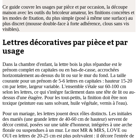
Ce guide couvre les usages par pièce et par occasion, la découpe
maison avec les outils du bricoleur amateur, les finitions concrètes et
les modes de fixation, du plus simple (posé à même une surface) au
plus discret (mousse double-face à forte adhérence, clous sans vis
visibles).
Lettres décoratives par pièce et par
usage
Dans la chambre d'enfant, la lettre bois la plus répandue est le
prénom complet en capitales ou en bas-de-casse, accrochées
horizontalement au-dessus du lit ou sur le mur du fond. La taille
courante pour un prénom de 5-6 lettres en capitales : hauteur 15-20
cm par lettre, largeur variable. L'ensemble s'étale sur 60-100 cm
selon les lettres, ce qui s'intègre facilement dans une tête de lit ou au-
dessus d'une étagère. Pour les tout-petits, la finition doit être non
toxique (peinture eau sans solvant, huile végétale, vernis à l'eau).
Pour un mariage, les lettres jouent deux rôles distincts. Les initiales
des mariés (une grande lettre de 40-60 cm de hauteur) servent de
décor central, posées sur une table d'honneur, intégrées à une arche
florale ou suspendues à un mur. Le mot MR & MRS, LOVE ou
OUI en lettres de 20-25 cm est plus polyvalent : il décore l'entrée de