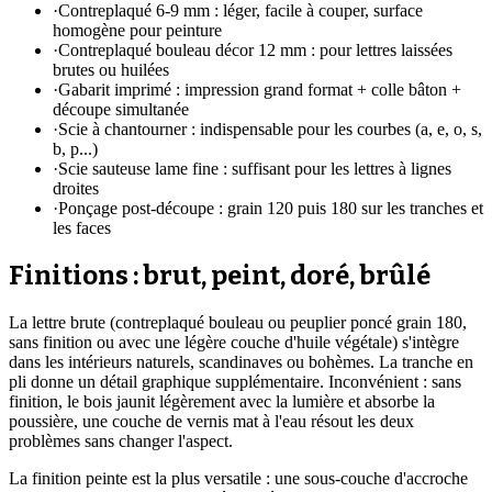
·
Contreplaqué 6-9 mm : léger, facile à couper, surface
homogène pour peinture
·
Contreplaqué bouleau décor 12 mm : pour lettres laissées
brutes ou huilées
·
Gabarit imprimé : impression grand format + colle bâton +
découpe simultanée
·
Scie à chantourner : indispensable pour les courbes (a, e, o, s,
b, p...)
·
Scie sauteuse lame fine : suffisant pour les lettres à lignes
droites
·
Ponçage post-découpe : grain 120 puis 180 sur les tranches et
les faces
Finitions : brut, peint, doré, brûlé
La lettre brute (contreplaqué bouleau ou peuplier poncé grain 180,
sans finition ou avec une légère couche d'huile végétale) s'intègre
dans les intérieurs naturels, scandinaves ou bohèmes. La tranche en
pli donne un détail graphique supplémentaire. Inconvénient : sans
finition, le bois jaunit légèrement avec la lumière et absorbe la
poussière, une couche de vernis mat à l'eau résout les deux
problèmes sans changer l'aspect.
La finition peinte est la plus versatile : une sous-couche d'accroche