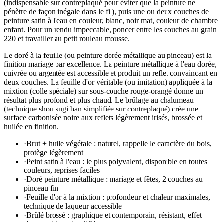
(indispensable sur contreplaqué pour éviter que la peinture ne
pénètre de façon inégale dans le fil), puis une ou deux couches de
peinture satin à l'eau en couleur, blanc, noir mat, couleur de chambre
enfant. Pour un rendu impeccable, poncer entre les couches au grain
220 et travailler au petit rouleau mousse.
Le doré à la feuille (ou peinture dorée métallique au pinceau) est la
finition mariage par excellence. La peinture métallique à l'eau dorée,
cuivrée ou argentée est accessible et produit un reflet convaincant en
deux couches. La feuille d'or véritable (ou imitation) appliquée à la
mixtion (colle spéciale) sur sous-couche rouge-orangé donne un
résultat plus profond et plus chaud. Le brûlage au chalumeau
(technique shou sugi ban simplifiée sur contreplaqué) crée une
surface carbonisée noire aux reflets légèrement irisés, brossée et
huilée en finition.
·
Brut + huile végétale : naturel, rappelle le caractère du bois,
protège légèrement
·
Peint satin à l'eau : le plus polyvalent, disponible en toutes
couleurs, reprises faciles
·
Doré peinture métallique : mariage et fêtes, 2 couches au
pinceau fin
·
Feuille d'or à la mixtion : profondeur et chaleur maximales,
technique de laqueur accessible
·
Brûlé brossé : graphique et contemporain, résistant, effet