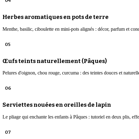
04
Herbes aromatiques en pots de terre
Menthe, basilic, ciboulette en mini-pots alignés : décor, parfum et cond
05
Œufs teints naturellement (Pâques)
Pelures d'oignon, chou rouge, curcuma : des teintes douces et naturelles
06
Serviettes nouées en oreilles de lapin
Le pliage qui enchante les enfants à Pâques : tutoriel en deux plis, effe
07