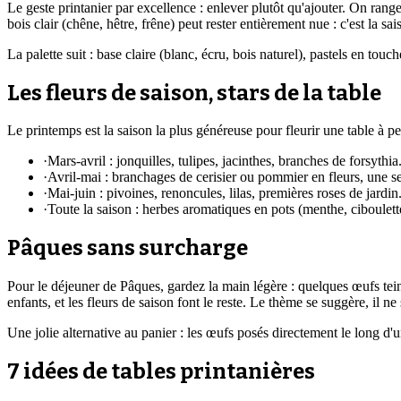
Le geste printanier par excellence : enlever plutôt qu'ajouter. On range l
bois clair (chêne, hêtre, frêne) peut rester entièrement nue : c'est la sai
La palette suit : base claire (blanc, écru, bois naturel), pastels en touch
Les fleurs de saison, stars de la table
Le printemps est la saison la plus généreuse pour fleurir une table à pet
·
Mars-avril : jonquilles, tulipes, jacinthes, branches de forsythia
·
Avril-mai : branchages de cerisier ou pommier en fleurs, une se
·
Mai-juin : pivoines, renoncules, lilas, premières roses de jardin
·
Toute la saison : herbes aromatiques en pots (menthe, ciboulett
Pâques sans surcharge
Pour le déjeuner de Pâques, gardez la main légère : quelques œufs tein
enfants, et les fleurs de saison font le reste. Le thème se suggère, il ne
Une jolie alternative au panier : les œufs posés directement le long 
7 idées de tables printanières