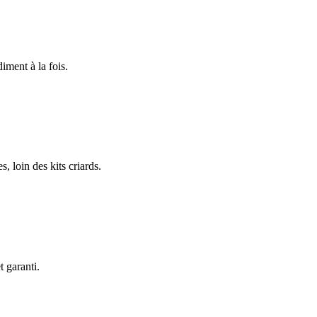
iment à la fois.
, loin des kits criards.
t garanti.