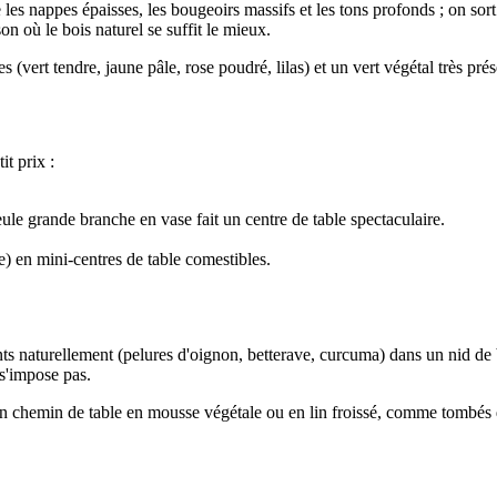
es nappes épaisses, les bougeoirs massifs et les tons profonds ; on sort le
son où le bois naturel se suffit le mieux.
es (vert tendre, jaune pâle, rose poudré, lilas) et un vert végétal très prés
it prix :
.
ule grande branche en vase fait un centre de table spectaculaire.
.
e) en mini-centres de table comestibles.
ts naturellement (pelures d'oignon, betterave, curcuma) dans un nid de b
 s'impose pas.
d'un chemin de table en mousse végétale ou en lin froissé, comme tombés 