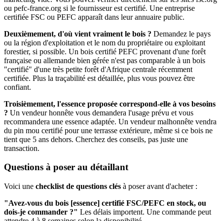
ou pefc-france.org si le fournisseur est certifié. Une entreprise
certifiée FSC ou PEFC apparaît dans leur annuaire public.
Deuxièmement, d'où vient vraiment le bois ?
Demandez le pays
ou la région d'exploitation et le nom du propriétaire ou exploitant
forestier, si possible. Un bois certifié PEFC provenant d'une forêt
française ou allemande bien gérée n'est pas comparable à un bois
"certifié" d'une très petite forêt d'Afrique centrale récemment
certifiée. Plus la traçabilité est détaillée, plus vous pouvez être
confiant.
Troisièmement, l'essence proposée correspond-elle à vos besoins
?
Un vendeur honnête vous demandera l'usage prévu et vous
recommandera une essence adaptée. Un vendeur malhonnête vendra
du pin mou certifié pour une terrasse extérieure, même si ce bois ne
tient que 5 ans dehors. Cherchez des conseils, pas juste une
transaction.
Questions à poser au détaillant
Voici une
checklist de questions clés
à poser avant d'acheter :
"Avez-vous du bois [essence] certifié FSC/PEFC en stock, ou
dois-je commander ?"
Les délais importent. Une commande peut
attendre 4 à 8 semaines selon la disponibilité.