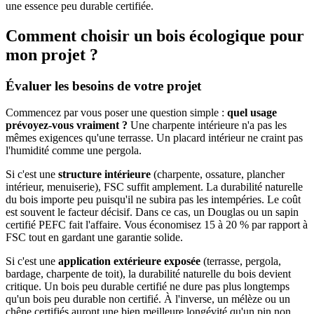
une essence peu durable certifiée.
Comment choisir un bois écologique pour
mon projet ?
Évaluer les besoins de votre projet
Commencez par vous poser une question simple :
quel usage
prévoyez-vous vraiment ?
Une charpente intérieure n'a pas les
mêmes exigences qu'une terrasse. Un placard intérieur ne craint pas
l'humidité comme une pergola.
Si c'est une
structure intérieure
(charpente, ossature, plancher
intérieur, menuiserie), FSC suffit amplement. La durabilité naturelle
du bois importe peu puisqu'il ne subira pas les intempéries. Le coût
est souvent le facteur décisif. Dans ce cas, un Douglas ou un sapin
certifié PEFC fait l'affaire. Vous économisez 15 à 20 % par rapport à
FSC tout en gardant une garantie solide.
Si c'est une
application extérieure exposée
(terrasse, pergola,
bardage, charpente de toit), la durabilité naturelle du bois devient
critique. Un bois peu durable certifié ne dure pas plus longtemps
qu'un bois peu durable non certifié. À l'inverse, un mélèze ou un
chêne certifiés auront une bien meilleure longévité qu'un pin non