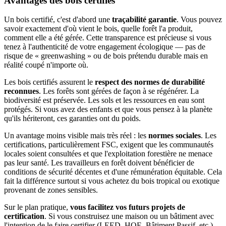
Avantages des bois certifiés
Un bois certifié, c'est d'abord une
traçabilité garantie
. Vous pouvez
savoir exactement d'où vient le bois, quelle forêt l'a produit,
comment elle a été gérée. Cette transparence est précieuse si vous
tenez à l'authenticité de votre engagement écologique — pas de
risque de « greenwashing » ou de bois prétendu durable mais en
réalité coupé n'importe où.
Les bois certifiés assurent le
respect des normes de durabilité
reconnues
. Les forêts sont gérées de façon à se régénérer. La
biodiversité est préservée. Les sols et les ressources en eau sont
protégés. Si vous avez des enfants et que vous pensez à la planète
qu'ils hériteront, ces garanties ont du poids.
Un avantage moins visible mais très réel : les
normes sociales
. Les
certifications, particulièrement FSC, exigent que les communautés
locales soient consultées et que l'exploitation forestière ne menace
pas leur santé. Les travailleurs en forêt doivent bénéficier de
conditions de sécurité décentes et d'une rémunération équitable. Cela
fait la différence surtout si vous achetez du bois tropical ou exotique
provenant de zones sensibles.
Sur le plan pratique,
vous facilitez vos futurs projets de
certification
. Si vous construisez une maison ou un bâtiment avec
l'intention de le faire certifier (LEED, HQE, Bâtiment Passif, etc.),