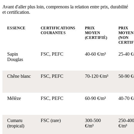
Avant d'aller plus loin, comprenons la relation entre prix, durabilité
et certification.
ESSENCE
CERTIFICATIONS
PRIX
PRIX
COURANTES
MOYEN
MOYEN
(CERTIFIÉ)
(NON
CERTIF
Sapin
FSC, PEFC
40-60 €/m³
25-40 €
Douglas
Chêne blanc
FSC, PEFC
70-120 €/m³
50-90 €
Mélèze
FSC, PEFC
60-90 €/m³
40-70 €
Cumaru
FSC (rare)
300-500
250-40
(tropical)
€/m³
€/m³