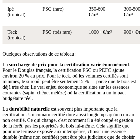
Ipé
FSC (rare)
350-600
300-50
(tropical)
€/m³
€/m³
Teck
FSC (très rare)
1000+ €/m³
900+ €/
(tropical)
Quelques observations de ce tableau :
La
surcharge de prix pour la certification varie énormément
.
Pour le Douglas français, la certification FSC ou PEFC ajoute
environ 20 % au prix. Pour le teck, où les volumes certifiés sont
minimes, le surcoût peut être seulement 5 % — parce que le bois est
déjà très cher. Le vrai enjeu économique se situe sur les essences
courantes (sapin, chêne, mélèze) où la certification a un impact
budgétaire réel.
La
durabilité naturelle
est souvent plus importante que la
certification. Un cumaru certifié dure aussi longtemps qu'un cumaru
non certifié. Ce qui change, c'est comment il a été coupé et gestion
de la forêt, pas les propriétés du bois lui-même. Cela signifie que
pour une terrasse exposée aux intempéries, choisir une essence
durable (même non certifiée) peut être plus judicieux que de choisir