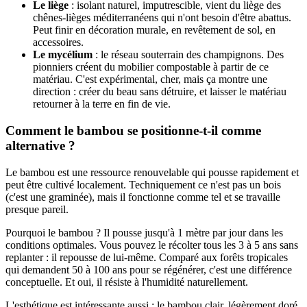
Le liège
: isolant naturel, imputrescible, vient du liège des
chênes-lièges méditerranéens qui n'ont besoin d'être abattus.
Peut finir en décoration murale, en revêtement de sol, en
accessoires.
Le mycélium
: le réseau souterrain des champignons. Des
pionniers créent du mobilier compostable à partir de ce
matériau. C'est expérimental, cher, mais ça montre une
direction : créer du beau sans détruire, et laisser le matériau
retourner à la terre en fin de vie.
Comment le bambou se positionne-t-il comme
alternative ?
Le bambou est une ressource renouvelable qui pousse rapidement et
peut être cultivé localement. Techniquement ce n'est pas un bois
(c'est une graminée), mais il fonctionne comme tel et se travaille
presque pareil.
Pourquoi le bambou ? Il pousse jusqu'à 1 mètre par jour dans les
conditions optimales. Vous pouvez le récolter tous les 3 à 5 ans sans
replanter : il repousse de lui-même. Comparé aux forêts tropicales
qui demandent 50 à 100 ans pour se régénérer, c'est une différence
conceptuelle. Et oui, il résiste à l'humidité naturellement.
L'esthétique est intéressante aussi : le bambou clair, légèrement doré,