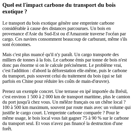
Quel est l'impact carbone du transport du bois
exotique ?
Le transport du bois exotique génère une empreinte carbone
considérable à cause des distances parcourues. Un bois en
provenance d'Asie du Sud-Est ou d'Amazonie traverse l'océan par
cargo. Ces navires consomment beaucoup de carburant, même s'ils
sont économes.
Mais c'est plus nuancé qu'il n'y paraît. Un cargo transporte des
milliers de tonnes à la fois. Le carbone émis par tonne de bois n'est
donc pas énorme si on le calcule précisément. Le problème vrai,
c'est l'addition : d'abord la déforestation elle-même, puis le carbone
du transport, puis souvent celui du traitement du bois (qui se fait
parfois en Chine pour réduire les coûts de main-d'œuvre).
Prenez un exemple concret. Une terrasse en ipé importée du Brésil,
c'est environ 1 500 à 2 000 km de transport maritime, plus le camion
du port jusqu'à chez vous. Un mélèze français ou un chêne local ?
100 à 500 km maximum, souvent par route mais avec un volume qui
justifie le cargo court. L'empreinte carbone comparée ? Pour le
même usage, le bois local vous fait gagner 75 à 90 % sur le carbone
du transport seul. Et vous n'avez pas financé la destruction d'une
forêt.