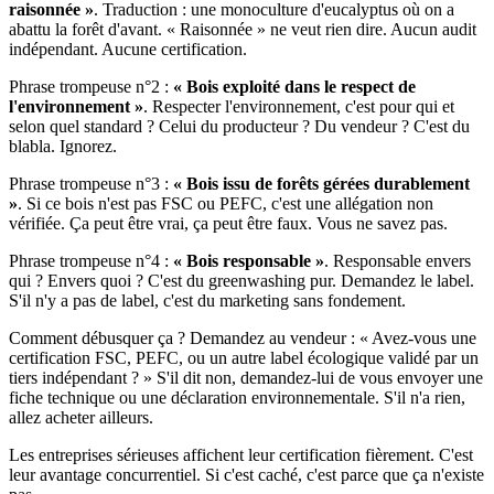
raisonnée »
. Traduction : une monoculture d'eucalyptus où on a
abattu la forêt d'avant. « Raisonnée » ne veut rien dire. Aucun audit
indépendant. Aucune certification.
Phrase trompeuse n°2 :
« Bois exploité dans le respect de
l'environnement »
. Respecter l'environnement, c'est pour qui et
selon quel standard ? Celui du producteur ? Du vendeur ? C'est du
blabla. Ignorez.
Phrase trompeuse n°3 :
« Bois issu de forêts gérées durablement
»
. Si ce bois n'est pas FSC ou PEFC, c'est une allégation non
vérifiée. Ça peut être vrai, ça peut être faux. Vous ne savez pas.
Phrase trompeuse n°4 :
« Bois responsable »
. Responsable envers
qui ? Envers quoi ? C'est du greenwashing pur. Demandez le label.
S'il n'y a pas de label, c'est du marketing sans fondement.
Comment débusquer ça ? Demandez au vendeur : « Avez-vous une
certification FSC, PEFC, ou un autre label écologique validé par un
tiers indépendant ? » S'il dit non, demandez-lui de vous envoyer une
fiche technique ou une déclaration environnementale. S'il n'a rien,
allez acheter ailleurs.
Les entreprises sérieuses affichent leur certification fièrement. C'est
leur avantage concurrentiel. Si c'est caché, c'est parce que ça n'existe