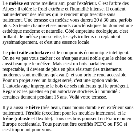
Le
mélèze
est votre meilleur ami pour l'extérieur. C'est l'arbre des
Alpes : il tolère le froid extrême et l'humidité intense. Il contient
naturellement des résines qui le rendent imputrescible sans
traitement. Une terrasse en mélèze vous durera 20 à 30 ans, parfois
plus. Sa teinte chaude et ses nœuds caractéristiques lui donnent une
esthétique moderne et naturelle. Côté empreinte écologique, c'est
brillant : le mélèze pousse vite, les sylviculteurs en replantent
systématiquement, et c'est une essence locale.
Le
pin traité autoclave
est le compromis économique intelligent.
On ne va pas vous cacher : ce n'est pas aussi noble que le chêne ou
aussi beau que le mélèze. Mais c'est un bois parfaitement
respectable, il devient de plus en plus résistant (les traitements
modernes sont meilleurs qu'avant), et son prix le rend accessible.
Pour un projet avec un budget serré, c'est une option valide.
L'autoclavage imprègne le bois de sels minéraux qui le protègent.
Regardez les palettes en pin autoclave stockées à l'humidité :
certaines tiennent pendant 15 ans. Voilà votre terrasse.
Il y a aussi le
hêtre
(très beau, mais moins durable en extérieur sans
traitement), l'
érable
(excellent pour les meubles intérieurs), et le
frêne
(robuste et flexible). Tous ces bois poussent en France ou en
Europe occidentale. Tous peuvent être certifiés PEFC ou FSC si
c'est important pour vous.