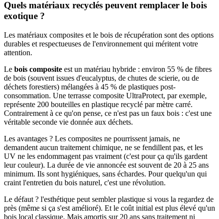
Quels matériaux recyclés peuvent remplacer le bois
exotique ?
Les matériaux composites et le bois de récupération sont des options
durables et respectueuses de l'environnement qui méritent votre
attention.
Le
bois composite
est un matériau hybride : environ 55 % de fibres
de bois (souvent issues d'eucalyptus, de chutes de scierie, ou de
déchets forestiers) mélangées à 45 % de plastiques post-
consommation. Une terrasse composite UltraProtect, par exemple,
représente 200 bouteilles en plastique recyclé par mètre carré.
Contrairement à ce qu'on pense, ce n'est pas un faux bois : c'est une
véritable seconde vie donnée aux déchets.
Les avantages ? Les composites ne pourrissent jamais, ne
demandent aucun traitement chimique, ne se fendillent pas, et les
UV ne les endommagent pas vraiment (c'est pour ça qu'ils gardent
leur couleur). La durée de vie annoncée est souvent de 20 à 25 ans
minimum. Ils sont hygiéniques, sans échardes. Pour quelqu'un qui
craint l'entretien du bois naturel, c'est une révolution.
Le défaut ? l'esthétique peut sembler plastique si vous la regardez de
près (même si ça s'est amélioré). Et le coût initial est plus élevé qu'un
bois local classique. Mais amortis sur 20 ans sans traitement ni