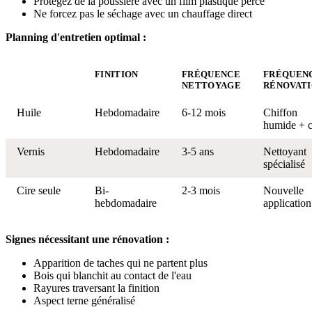
Protégez de la poussière avec un film plastique percé
Ne forcez pas le séchage avec un chauffage direct
Planning d'entretien optimal :
FINITION
FRÉQUENCE
FRÉQUEN
NETTOYAGE
RÉNOVAT
Huile
Hebdomadaire
6-12 mois
Chiffon
humide + c
Vernis
Hebdomadaire
3-5 ans
Nettoyant
spécialisé
Cire seule
Bi-
2-3 mois
Nouvelle
hebdomadaire
application
Signes nécessitant une rénovation :
Apparition de taches qui ne partent plus
Bois qui blanchit au contact de l'eau
Rayures traversant la finition
Aspect terne généralisé