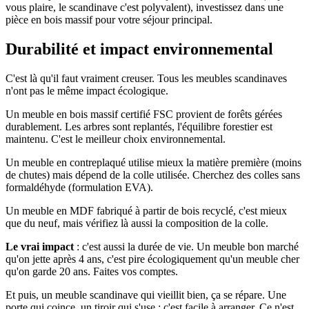
vous plaire, le scandinave c'est polyvalent), investissez dans une
pièce en bois massif pour votre séjour principal.
Durabilité et impact environnemental
C'est là qu'il faut vraiment creuser. Tous les meubles scandinaves
n'ont pas le même impact écologique.
Un meuble en bois massif certifié FSC provient de forêts gérées
durablement. Les arbres sont replantés, l'équilibre forestier est
maintenu. C'est le meilleur choix environnemental.
Un meuble en contreplaqué utilise mieux la matière première (moins
de chutes) mais dépend de la colle utilisée. Cherchez des colles sans
formaldéhyde (formulation EVA).
Un meuble en MDF fabriqué à partir de bois recyclé, c'est mieux
que du neuf, mais vérifiez là aussi la composition de la colle.
Le vrai impact
: c'est aussi la durée de vie. Un meuble bon marché
qu'on jette après 4 ans, c'est pire écologiquement qu'un meuble cher
qu'on garde 20 ans. Faites vos comptes.
Et puis, un meuble scandinave qui vieillit bien, ça se répare. Une
porte qui coince, un tiroir qui s'use : c'est facile à arranger. Ce n'est