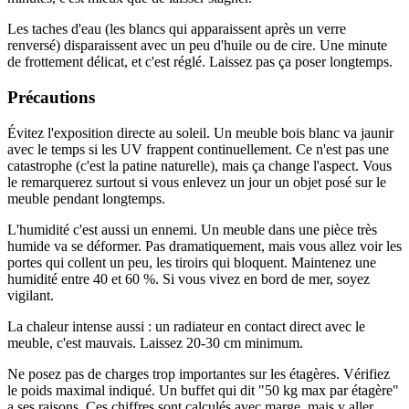
Les taches d'eau (les blancs qui apparaissent après un verre
renversé) disparaissent avec un peu d'huile ou de cire. Une minute
de frottement délicat, et c'est réglé. Laissez pas ça poser longtemps.
Précautions
Évitez l'exposition directe au soleil. Un meuble bois blanc va jaunir
avec le temps si les UV frappent continuellement. Ce n'est pas une
catastrophe (c'est la patine naturelle), mais ça change l'aspect. Vous
le remarquerez surtout si vous enlevez un jour un objet posé sur le
meuble pendant longtemps.
L'humidité c'est aussi un ennemi. Un meuble dans une pièce très
humide va se déformer. Pas dramatiquement, mais vous allez voir les
portes qui collent un peu, les tiroirs qui bloquent. Maintenez une
humidité entre 40 et 60 %. Si vous vivez en bord de mer, soyez
vigilant.
La chaleur intense aussi : un radiateur en contact direct avec le
meuble, c'est mauvais. Laissez 20-30 cm minimum.
Ne posez pas de charges trop importantes sur les étagères. Vérifiez
le poids maximal indiqué. Un buffet qui dit "50 kg max par étagère"
a ses raisons. Ces chiffres sont calculés avec marge, mais y aller