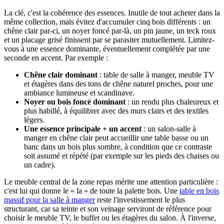
La clé, c'est la cohérence des essences. Inutile de tout acheter dans la
même collection, mais évitez d'accumuler cinq bois différents : un
chêne clair par-ci, un noyer foncé par-là, un pin jaune, un teck roux
et un placage grisé finissent par se parasiter mutuellement. Limitez-
vous à une essence dominante, éventuellement complétée par une
seconde en accent. Par exemple :
Chêne clair dominant
: table de salle à manger, meuble TV
et étagères dans des tons de chêne naturel proches, pour une
ambiance lumineuse et scandinave.
Noyer ou bois foncé dominant
: un rendu plus chaleureux et
plus habillé, à équilibrer avec des murs clairs et des textiles
légers.
Une essence principale + un accent
: un salon-salle à
manger en chêne clair peut accueillir une table basse ou un
banc dans un bois plus sombre, à condition que ce contraste
soit assumé et répété (par exemple sur les pieds des chaises ou
un cadre).
Le meuble central de la zone repas mérite une attention particulière :
c'est lui qui donne le « la » de toute la palette bois. Une
table en bois
massif pour la salle à manger
reste l'investissement le plus
structurant, car sa teinte et son veinage serviront de référence pour
choisir le meuble TV, le buffet ou les étagères du salon. À l'inverse,