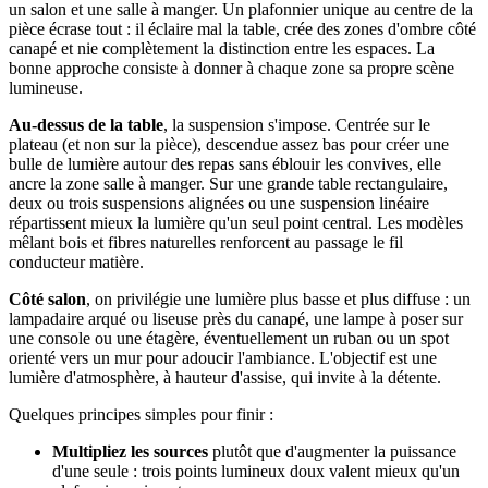
un salon et une salle à manger. Un plafonnier unique au centre de la
pièce écrase tout : il éclaire mal la table, crée des zones d'ombre côté
canapé et nie complètement la distinction entre les espaces. La
bonne approche consiste à donner à chaque zone sa propre scène
lumineuse.
Au-dessus de la table
, la suspension s'impose. Centrée sur le
plateau (et non sur la pièce), descendue assez bas pour créer une
bulle de lumière autour des repas sans éblouir les convives, elle
ancre la zone salle à manger. Sur une grande table rectangulaire,
deux ou trois suspensions alignées ou une suspension linéaire
répartissent mieux la lumière qu'un seul point central. Les modèles
mêlant bois et fibres naturelles renforcent au passage le fil
conducteur matière.
Côté salon
, on privilégie une lumière plus basse et plus diffuse : un
lampadaire arqué ou liseuse près du canapé, une lampe à poser sur
une console ou une étagère, éventuellement un ruban ou un spot
orienté vers un mur pour adoucir l'ambiance. L'objectif est une
lumière d'atmosphère, à hauteur d'assise, qui invite à la détente.
Quelques principes simples pour finir :
Multipliez les sources
plutôt que d'augmenter la puissance
d'une seule : trois points lumineux doux valent mieux qu'un