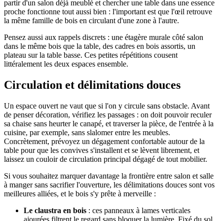
partir d'un salon déjà meublé et chercher une table dans une essence
proche fonctionne tout aussi bien : l'important est que l'œil retrouve
la même famille de bois en circulant d'une zone à l'autre.
Pensez aussi aux rappels discrets : une étagère murale côté salon
dans le même bois que la table, des cadres en bois assortis, un
plateau sur la table basse. Ces petites répétitions cousent
littéralement les deux espaces ensemble.
Circulation et délimitations douces
Un espace ouvert ne vaut que si l'on y circule sans obstacle. Avant
de penser décoration, vérifiez les passages : on doit pouvoir reculer
sa chaise sans heurter le canapé, et traverser la pièce, de l'entrée à la
cuisine, par exemple, sans slalomer entre les meubles.
Concrètement, prévoyez un dégagement confortable autour de la
table pour que les convives s'installent et se lèvent librement, et
laissez un couloir de circulation principal dégagé de tout mobilier.
Si vous souhaitez marquer davantage la frontière entre salon et salle
à manger sans sacrifier l'ouverture, les délimitations douces sont vos
meilleures alliées, et le bois s'y prête à merveille :
Le claustra en bois
: ces panneaux à lames verticales
ajourées filtrent le regard sans bloquer la lumière. Fixé du sol