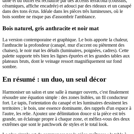
table et du buffet est réchauffé par des accents terracotta (coussins,
céramiques, affiche encadrée) et adouci par des rideaux et un canapé
dans des tons écrus. Idéale dans les pièces très lumineuses, où le
bois sombre ne risque pas d'assombrir l'ambiance.
Bois naturel, gris anthracite et noir mat
La version contemporaine et graphique. Le bois apporte la chaleur,
l'anthracite la profondeur (canapé, mur d'accent ou piètement des
chaises), le noir mat les détails (luminaires, poignées, cadres). Cette
palette supporte très bien les lignes épurées et les grandes tables aux
plateaux bruts, dont le veinage ressort magnifiquement sur fond
sombre.
En résumé : un duo, un seul décor
Harmoniser un salon et une salle à manger ouverts, c'est finalement
résoudre une équation simple : des zones lisibles, un fil conducteur
fort. Le tapis, l'orientation du canapé et les luminaires dessinent les
territoires ; le bois, une essence dominante, des rappels d'un espace à
l'autre, les relie. Ajoutez une délimitation douce si la pièce est très
grande, un éclairage propre à chaque zone, et méfiez-vous des deux
extrêmes que sont le patchwork de styles et le total look.