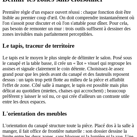
Première règle d'un espace ouvert réussi : chaque fonction doit être
lisible au premier coup d'œil. On doit comprendre instantanément où
l'on s'assoit pour discuter et où l'on s'attable pour dîner. Pour cela,
pas besoin de remonter un mur : trois outils suffisent à dessiner des
zones invisibles mais parfaitement perceptibles.
Le tapis, traceur de territoire
Le tapis est le moyen le plus simple de délimiter le salon. Posé sous
le canapé et la table basse, il crée un « îlot » visuel qui regroupe les
assises et signale clairement le coin détente. Choisissez-le assez
grand pour que les pieds avant du canapé et des fauteuils reposent
dessus : un tapis trop petit flotte au milieu de la pièce et affaiblit
l'effet de zone. Côté salle à manger, le tapis est possible mais plus
délicat au quotidien (miettes, chaises qui accrochent) ; beaucoup
préfèrent y laisser le sol nu, ce qui crée d'ailleurs un contraste utile
entre les deux espaces.
L'orientation des meubles
L'orientation du canapé structure toute la pièce. Placé dos à la salle à
manger, il fait office de frontière naturelle : son dossier dessine la
limite entre les deux zones, sans bloquer ni la lumière ni la vue. Une