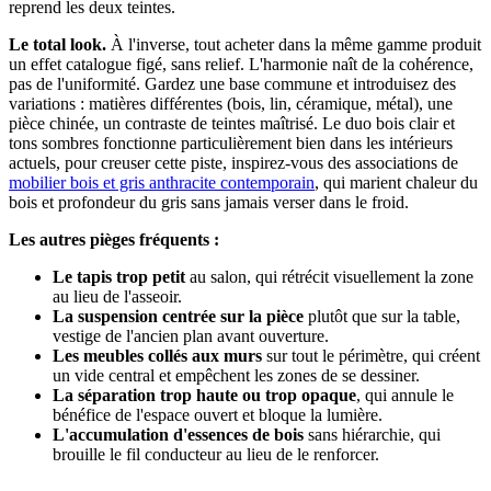
reprend les deux teintes.
Le total look.
À l'inverse, tout acheter dans la même gamme produit
un effet catalogue figé, sans relief. L'harmonie naît de la cohérence,
pas de l'uniformité. Gardez une base commune et introduisez des
variations : matières différentes (bois, lin, céramique, métal), une
pièce chinée, un contraste de teintes maîtrisé. Le duo bois clair et
tons sombres fonctionne particulièrement bien dans les intérieurs
actuels, pour creuser cette piste, inspirez-vous des associations de
mobilier bois et gris anthracite contemporain
, qui marient chaleur du
bois et profondeur du gris sans jamais verser dans le froid.
Les autres pièges fréquents :
Le tapis trop petit
au salon, qui rétrécit visuellement la zone
au lieu de l'asseoir.
La suspension centrée sur la pièce
plutôt que sur la table,
vestige de l'ancien plan avant ouverture.
Les meubles collés aux murs
sur tout le périmètre, qui créent
un vide central et empêchent les zones de se dessiner.
La séparation trop haute ou trop opaque
, qui annule le
bénéfice de l'espace ouvert et bloque la lumière.
L'accumulation d'essences de bois
sans hiérarchie, qui
brouille le fil conducteur au lieu de le renforcer.