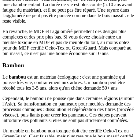
une chambre enfant. La durée de vie est plus courte (5-10 ans avant
fatigue du matériau), et il ne peut pas être réparé. Une rayure dans
l'aggloméré ne peut pas être poncée comme dans le bois massif : elle
reste visible.
En revanche, le MDF et l'aggloméré permettent des designs plus
complexes et des prix plus bas. Si vous devez choisir entre un
meuble toxique en MDF et pas de meuble du tout, au moins optez
pour du MDF certifié Oeko-Tex ou GreenGuard. Mais comparé au
pin massif, ce n'est pas une bonne économie sur 10 ans.
Bambou
Le
bambou
est un matériau écologique : c'est une graminée qui
pousse très vite, contrairement aux arbres. Un bambou peut être
récolté tous les 3-5 ans, alors qu'un chêne demande 50+ ans.
Cependant, le bambou ne pousse que dans certaines régions (surtout
l'Asie). Sa transformation en panneaux pour meubles demande des
processus chimiques : dissolution et régénération des fibres (procédé
viscose), puis liants pour créer les panneaux. Ces étapes peuvent
introduire des polluants si elles ne sont pas strictement contrôlées.
Un meuble en bambou non toxique doit être certifié Oeko-Tex ou
GreenGuard. C'est faisable, mais plus rare que le bois massif certifié.