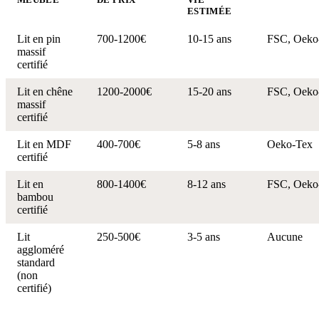
ESTIMÉE
Lit en pin
700-1200€
10-15 ans
FSC, Oeko
massif
certifié
Lit en chêne
1200-2000€
15-20 ans
FSC, Oeko
massif
certifié
Lit en MDF
400-700€
5-8 ans
Oeko-Tex
certifié
Lit en
800-1400€
8-12 ans
FSC, Oeko
bambou
certifié
Lit
250-500€
3-5 ans
Aucune
aggloméré
standard
(non
certifié)