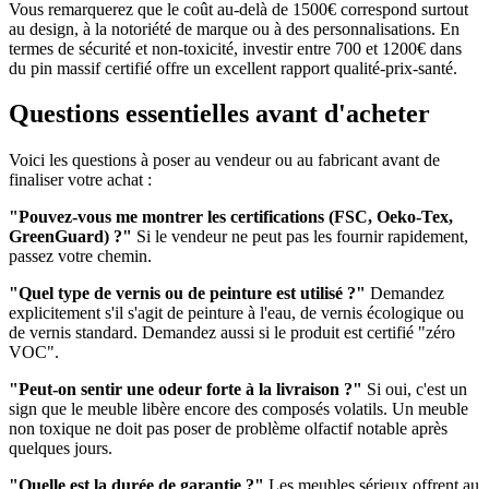
Vous remarquerez que le coût au-delà de 1500€ correspond surtout
au design, à la notoriété de marque ou à des personnalisations. En
termes de sécurité et non-toxicité, investir entre 700 et 1200€ dans
du pin massif certifié offre un excellent rapport qualité-prix-santé.
Questions essentielles avant d'acheter
Voici les questions à poser au vendeur ou au fabricant avant de
finaliser votre achat :
"Pouvez-vous me montrer les certifications (FSC, Oeko-Tex,
GreenGuard) ?"
Si le vendeur ne peut pas les fournir rapidement,
passez votre chemin.
"Quel type de vernis ou de peinture est utilisé ?"
Demandez
explicitement s'il s'agit de peinture à l'eau, de vernis écologique ou
de vernis standard. Demandez aussi si le produit est certifié "zéro
VOC".
"Peut-on sentir une odeur forte à la livraison ?"
Si oui, c'est un
sign que le meuble libère encore des composés volatils. Un meuble
non toxique ne doit pas poser de problème olfactif notable après
quelques jours.
"Quelle est la durée de garantie ?"
Les meubles sérieux offrent au