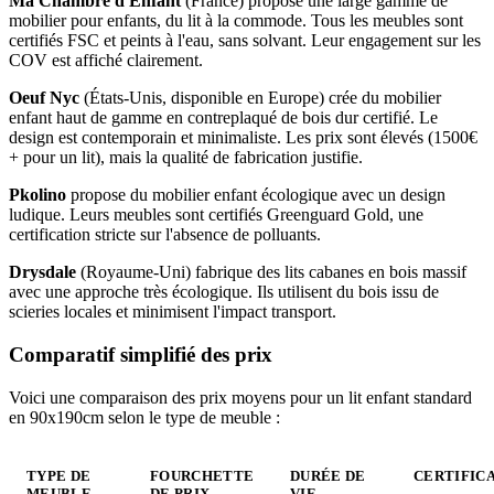
Ma Chambre d'Enfant
(France) propose une large gamme de
mobilier pour enfants, du lit à la commode. Tous les meubles sont
certifiés FSC et peints à l'eau, sans solvant. Leur engagement sur les
COV est affiché clairement.
Oeuf Nyc
(États-Unis, disponible en Europe) crée du mobilier
enfant haut de gamme en contreplaqué de bois dur certifié. Le
design est contemporain et minimaliste. Les prix sont élevés (1500€
+ pour un lit), mais la qualité de fabrication justifie.
Pkolino
propose du mobilier enfant écologique avec un design
ludique. Leurs meubles sont certifiés Greenguard Gold, une
certification stricte sur l'absence de polluants.
Drysdale
(Royaume-Uni) fabrique des lits cabanes en bois massif
avec une approche très écologique. Ils utilisent du bois issu de
scieries locales et minimisent l'impact transport.
Comparatif simplifié des prix
Voici une comparaison des prix moyens pour un lit enfant standard
en 90x190cm selon le type de meuble :
TYPE DE
FOURCHETTE
DURÉE DE
CERTIFIC
MEUBLE
DE PRIX
VIE