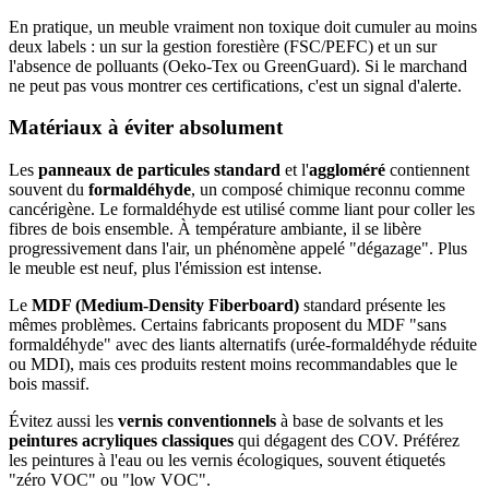
En pratique, un meuble vraiment non toxique doit cumuler au moins
deux labels : un sur la gestion forestière (FSC/PEFC) et un sur
l'absence de polluants (Oeko-Tex ou GreenGuard). Si le marchand
ne peut pas vous montrer ces certifications, c'est un signal d'alerte.
Matériaux à éviter absolument
Les
panneaux de particules standard
et l'
aggloméré
contiennent
souvent du
formaldéhyde
, un composé chimique reconnu comme
cancérigène. Le formaldéhyde est utilisé comme liant pour coller les
fibres de bois ensemble. À température ambiante, il se libère
progressivement dans l'air, un phénomène appelé "dégazage". Plus
le meuble est neuf, plus l'émission est intense.
Le
MDF (Medium-Density Fiberboard)
standard présente les
mêmes problèmes. Certains fabricants proposent du MDF "sans
formaldéhyde" avec des liants alternatifs (urée-formaldéhyde réduite
ou MDI), mais ces produits restent moins recommandables que le
bois massif.
Évitez aussi les
vernis conventionnels
à base de solvants et les
peintures acryliques classiques
qui dégagent des COV. Préférez
les peintures à l'eau ou les vernis écologiques, souvent étiquetés
"zéro VOC" ou "low VOC".