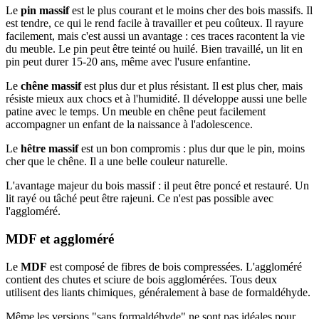
Le
pin massif
est le plus courant et le moins cher des bois massifs. Il
est tendre, ce qui le rend facile à travailler et peu coûteux. Il rayure
facilement, mais c'est aussi un avantage : ces traces racontent la vie
du meuble. Le pin peut être teinté ou huilé. Bien travaillé, un lit en
pin peut durer 15-20 ans, même avec l'usure enfantine.
Le
chêne massif
est plus dur et plus résistant. Il est plus cher, mais
résiste mieux aux chocs et à l'humidité. Il développe aussi une belle
patine avec le temps. Un meuble en chêne peut facilement
accompagner un enfant de la naissance à l'adolescence.
Le
hêtre massif
est un bon compromis : plus dur que le pin, moins
cher que le chêne. Il a une belle couleur naturelle.
L'avantage majeur du bois massif : il peut être poncé et restauré. Un
lit rayé ou tâché peut être rajeuni. Ce n'est pas possible avec
l'aggloméré.
MDF et aggloméré
Le
MDF
est composé de fibres de bois compressées. L'aggloméré
contient des chutes et sciure de bois agglomérées. Tous deux
utilisent des liants chimiques, généralement à base de formaldéhyde.
Même les versions "sans formaldéhyde" ne sont pas idéales pour