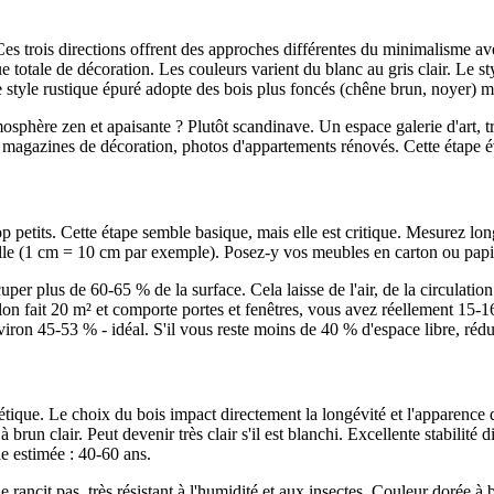
Ces trois directions offrent des approches différentes du minimalisme ave
ue totale de décoration. Les couleurs varient du blanc au gris clair. Le 
Le style rustique épuré adopte des bois plus foncés (chêne brun, noyer) 
osphère zen et apaisante ? Plutôt scandinave. Un espace galerie d'art,
 magazines de décoration, photos d'appartements rénovés. Cette étape évi
 petits. Cette étape semble basique, mais elle est critique. Mesurez long
helle (1 cm = 10 cm par exemple). Posez-y vos meubles en carton ou papi
ccuper plus de 60-65 % de la surface. Cela laisse de l'air, de la circulat
 fait 20 m² et comporte portes et fenêtres, vous avez réellement 15-16 m
viron 45-53 % - idéal. S'il vous reste moins de 40 % d'espace libre, rédu
thétique. Le choix du bois impact directement la longévité et l'apparence
 brun clair. Peut devenir très clair s'il est blanchi. Excellente stabilit
e estimée : 40-60 ans.
ancit pas, très résistant à l'humidité et aux insectes. Couleur dorée à b