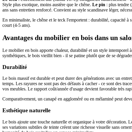
Style plus exotique, moins austère que le chêne.
Le pin
: plus tendre 
ans sans entretien renforcé. Convient au style scandinave léger, nécessi
En minimaliste, le chêne et le teck l'emportent : durabilité, capacité 
court (4-5 ans).
Avantages du mobilier en bois dans un sal
Le mobilier en bois apporte chaleur, durabilité et un style intemporel
synthétiques, le bois vieillit bien - il se patine plutôt que de se dégrade
Durabilité
Le bois massif est durable et peut durer des générations avec un entre
temps. Les rayures ne sont pas des défauts à cacher - ce sont des trac
vos meubles. Le rapport coût/année d'usage devient favorable très ra
Comparativement, un canapé en aggloméré ou en mélaminé peut devenir c
Esthétique naturelle
Le bois ajoute une touche naturelle et organique à votre décoration. Le m
ses variations subtiles de teinte créent une richesse visuelle sans orne