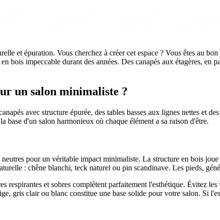
turelle et épuration. Vous cherchez à créer cet espace ? Vous êtes au bon
r en bois impeccable durant des années. Des canapés aux étagères, en p
our un salon minimaliste ?
napés avec structure épurée, des tables basses aux lignes nettes et des é
t la base d'un salon harmonieux où chaque élément a sa raison d'être.
 neutres pour un véritable impact minimaliste. La structure en bois joue i
urelle : chêne blanchi, teck naturel ou pin scandinave. Les pieds, général
s respirantes et sobres complètent parfaitement l'esthétique. Évitez les ve
ge, gris clair ou blanc constitue une base solide pour votre salon. Si l'es