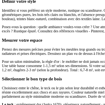
Définir votre style
Identifiez si vous préférez un style moderne, rustique ou scandinave. 
géométriques pures, les bois très clairs ou blanchis, et l'absence presq
bouleau), teintes blanc-naturel, combinaison avec des textiles laine. 
Posez-vous la question : quelle ambiance voulez-vous créer ? Une atm
excès ? Rustique épuré. Consultez des références visuelles - Pinterest,
Mesurer votre espace
Prenez des mesures précises pour éviter les meubles trop grands ou trop
radiateurs et prises électriques. Dessinez un plan vu de dessus à l'éc
Pour un salon minimaliste, la règle d'or : le mobilier ne doit jamais o
Une table basse consomme 1-1,5 m² selon ses dimensions. Si votre salon
1,2 m², étagères 2-3 m² (selon la profondeur). Total : 6,7-8 m², soit en
Sélectionner le bon type de bois
Choisissez entre le chêne, le teck ou le pin selon leur durabilité et es
résiste excellemment aux chocs et aux rayures. Couleur naturelle miel à
parfaitement au style minimaliste moderne ou scandinave. Durée de vi
Le teck
: extrêmement dur (Janka 1670), oléagineux naturellement - ne r