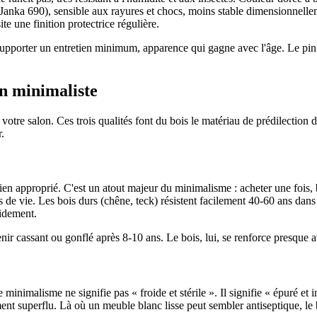
(Janka 690), sensible aux rayures et chocs, moins stable dimensionnellem
te une finition protectrice régulière.
à supporter un entretien minimum, apparence qui gagne avec l'âge. Le pin 
on minimaliste
 à votre salon. Ces trois qualités font du bois le matériau de prédilect
r.
tien approprié. C'est un atout majeur du minimalisme : acheter une fois,
es de vie. Les bois durs (chêne, teck) résistent facilement 40-60 ans da
pidement.
assant ou gonflé après 8-10 ans. Le bois, lui, se renforce presque ave
inimalisme ne signifie pas « froide et stérile ». Il signifie « épuré et in
ment superflu. Là où un meuble blanc lisse peut sembler antiseptique, le b