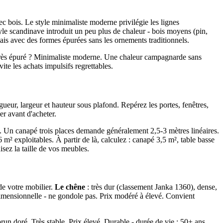
c bois. Le style minimaliste moderne privilégie les lignes
style scandinave introduit un peu plus de chaleur - bois moyens (pin,
mais avec des formes épurées sans les ornements traditionnels.
 très épuré ? Minimaliste moderne. Une chaleur campagnarde sans
te les achats impulsifs regrettables.
ueur, largeur et hauteur sous plafond. Repérez les portes, fenêtres,
er avant d'acheter.
ion. Un canapé trois places demande généralement 2,5-3 mètres linéaires.
² exploitables. À partir de là, calculez : canapé 3,5 m², table basse
isez la taille de vos meubles.
 de votre mobilier.
Le chêne
: très dur (classement Janka 1360), dense,
é dimensionnelle - ne gondole pas. Prix modéré à élevé. Convient
run doré. Très stable. Prix élevé. Durable - durée de vie : 50+ ans.