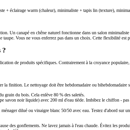
e + éclairage warm (chaleur), minimaliste + tapis lin (texture), minimalis
ration. Un canapé en chêne naturel fonctionne dans un salon minimaliste
 de taupe. Vous ne vous enferrez pas dans un choix. Cette flexibilité est
 ?
ication de produits spécifiques. Contrairement à la croyance populaire, en
 la finition. Le nettoyage doit être hebdomadaire ou bihebdomadaire selo
 du grain du bois. Cela enlève 80 % des saletés.
e savon noir liquide) avec 200 ml d'eau tiède. Imbibez le chiffon - pas
l ménager dilué ou vinaigre blanc 50/50 avec eau. Testez d'abord sur un
ause des gonflements. Ne lavez jamais à l'eau chaude. Évitez les produit