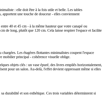
liste : elle doit être à la fois utile et belle. Les tables
es, apportent une touche de douceur - elles conviennent
ent entre 40 et 45 cm - à la même hauteur que votre canapé ou
 de long, plutôt que 120 cm. Cela laisse respirer l'espace et facilite
u chargées. Les étagères flottantes minimalistes coupent l'espace
e mobilier principal - cohérence visuelle oblige.
ques objets clés : un vase épuré, des livres empilés horizontalement,
fisent pour un salon. Au-delà, l'effet devient oppressant même si elles
a durabilité et son esthétique. Ces trois variables déterminrent si