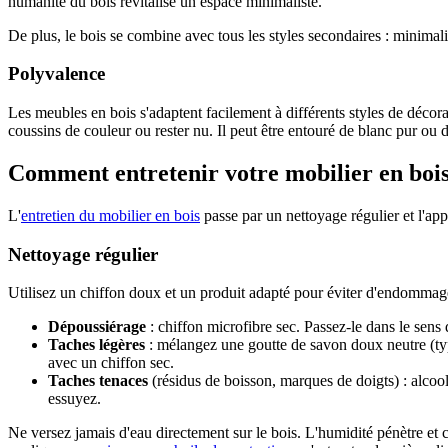
humanité du bois revitalise un espace minimaliste.
De plus, le bois se combine avec tous les styles secondaires : minimalist
Polyvalence
Les meubles en bois s'adaptent facilement à différents styles de déco
coussins de couleur ou rester nu. Il peut être entouré de blanc pur ou
Comment entretenir votre mobilier en bois
L'
entretien du mobilier en bois
passe par un nettoyage régulier et l'appl
Nettoyage régulier
Utilisez un chiffon doux et un produit adapté pour éviter d'endommager
Dépoussiérage
: chiffon microfibre sec. Passez-le dans le sens
Taches légères
: mélangez une goutte de savon doux neutre (typ
avec un chiffon sec.
Taches tenaces
(résidus de boisson, marques de doigts) : alcoo
essuyez.
Ne versez jamais d'eau directement sur le bois. L'humidité pénètre et c