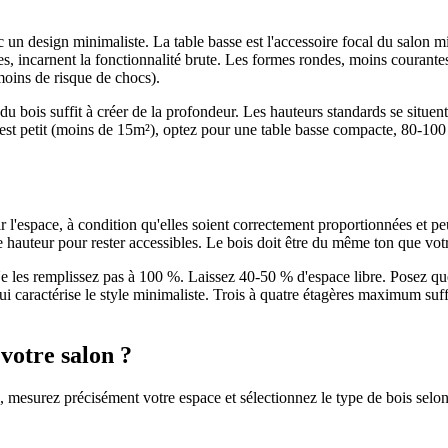
n design minimaliste. La table basse est l'accessoire focal du salon minima
les, incarnent la fonctionnalité brute. Les formes rondes, moins courant
(moins de risque de chocs).
le du bois suffit à créer de la profondeur. Les hauteurs standards se situ
est petit (moins de 15m²), optez pour une table basse compacte, 80-100 cm
l'espace, à condition qu'elles soient correctement proportionnées et pe
 hauteur pour rester accessibles. Le bois doit être du même ton que votr
 les remplissez pas à 100 %. Laissez 40-50 % d'espace libre. Posez quel
qui caractérise le style minimaliste. Trois à quatre étagères maximum suf
votre salon ?
, mesurez précisément votre espace et sélectionnez le type de bois selon s