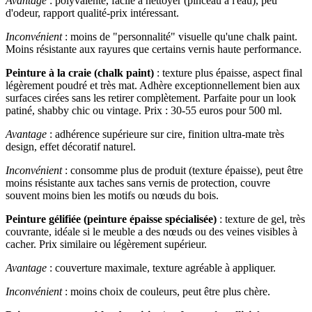
Avantage
: polyvalente, facile à nettoyer (pinceau à l'eau), peu
d'odeur, rapport qualité-prix intéressant.
Inconvénient
: moins de "personnalité" visuelle qu'une chalk paint.
Moins résistante aux rayures que certains vernis haute performance.
Peinture à la craie (chalk paint)
: texture plus épaisse, aspect final
légèrement poudré et très mat. Adhère exceptionnellement bien aux
surfaces cirées sans les retirer complètement. Parfaite pour un look
patiné, shabby chic ou vintage. Prix : 30-55 euros pour 500 ml.
Avantage
: adhérence supérieure sur cire, finition ultra-mate très
design, effet décoratif naturel.
Inconvénient
: consomme plus de produit (texture épaisse), peut être
moins résistante aux taches sans vernis de protection, couvre
souvent moins bien les motifs ou nœuds du bois.
Peinture gélifiée (peinture épaisse spécialisée)
: texture de gel, très
couvrante, idéale si le meuble a des nœuds ou des veines visibles à
cacher. Prix similaire ou légèrement supérieur.
Avantage
: couverture maximale, texture agréable à appliquer.
Inconvénient
: moins choix de couleurs, peut être plus chère.