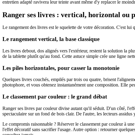
entretien adapté ravivera leur teinte avant même d'y replacer le moind
Ranger ses livres : vertical, horizontal ou 
Le rangement des livres est le squelette de votre décoration. C'est lui q
Le rangement vertical, la base classique
Les livres debout, dos alignés vers l'extérieur, restent la solution la 
de la tablette plutôt qu'au fond. Cette astuce simple crée une ligne nette
Les piles horizontales, pour casser la monotonie
Quelques livres couchés, empilés par trois ou quatre, brisent l'aligneme
photophore, et vous obtenez instantanément une composition. Elle peut
Le classement par couleur : le grand débat
Ranger ses livres par couleur divise autant qu'il séduit. D'un côté, l'e
spectaculaire sur un fond de bois clair. De l'autre, les lecteurs assidu
Le compromis raisonnable ? Réserver le classement par couleur à une ou
l'effet décoratif sans sacrifier l'usage. Autre option : retourner quelq
consultez jamais.