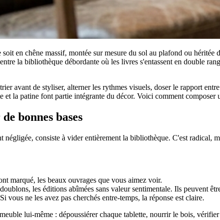
soit en chêne massif, montée sur mesure du sol au plafond ou héritée d
is entre la bibliothèque débordante où les livres s'entassent en double r
er avant de styliser, alterner les rythmes visuels, doser le rapport entre 
te et la patine font partie intégrante du décor. Voici comment composer 
r de bonnes bases
 négligée, consiste à vider entièrement la bibliothèque. C'est radical, ma
s ont marqué, les beaux ouvrages que vous aimez voir.
s doublons, les éditions abîmées sans valeur sentimentale. Ils peuvent êt
i vous ne les avez pas cherchés entre-temps, la réponse est claire.
meuble lui-même : dépoussiérer chaque tablette, nourrir le bois, vérifier