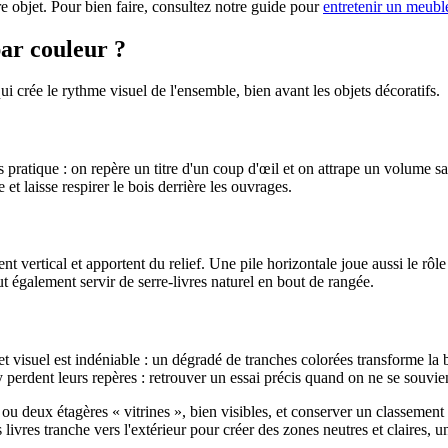
re objet. Pour bien faire, consultez notre guide pour
entretenir un meubl
par couleur ?
ui crée le rythme visuel de l'ensemble, bien avant les objets décoratifs.
plus pratique : on repère un titre d'un coup d'œil et on attrape un volume
 et laisse respirer le bois derrière les ouvrages.
nt vertical et apportent du relief. Une pile horizontale joue aussi le rôl
 également servir de serre-livres naturel en bout de rangée.
ffet visuel est indéniable : un dégradé de tranches colorées transforme l
s y perdent leurs repères : retrouver un essai précis quand on ne se souvi
 deux étagères « vitrines », bien visibles, et conserver un classement 
ues livres tranche vers l'extérieur pour créer des zones neutres et claires