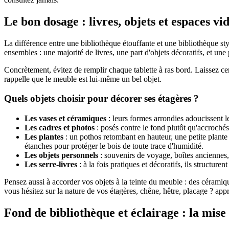
Le bon dosage : livres, objets et espaces vi
La différence entre une bibliothèque étouffante et une bibliothèque styl
ensembles : une majorité de livres, une part d'objets décoratifs, et une 
Concrètement, évitez de remplir chaque tablette à ras bord. Laissez cer
rappelle que le meuble est lui-même un bel objet.
Quels objets choisir pour décorer ses étagères ?
Les vases et céramiques
: leurs formes arrondies adoucissent les
Les cadres et photos
: posés contre le fond plutôt qu'accrochés
Les plantes
: un pothos retombant en hauteur, une petite plante 
étanches pour protéger le bois de toute trace d'humidité.
Les objets personnels
: souvenirs de voyage, boîtes anciennes,
Les serre-livres
: à la fois pratiques et décoratifs, ils structurent
Pensez aussi à accorder vos objets à la teinte du meuble : des cérami
vous hésitez sur la nature de vos étagères, chêne, hêtre, placage ? ap
Fond de bibliothèque et éclairage : la mise