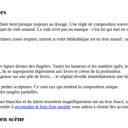
des
isée tient presque toujours au dosage. Une règle de composition souvent u
part de vide assumé. Le vide n'est pas un manque : c'est lui qui met en val
taines zones respirer, surtout si votre bibliothèque est en bois massif :
 lignes droites des étagères. Variez les hauteurs et les matières (grès, ter
, ils se superposent légèrement aux livres et créent de la profondeur.
grasse sur une pile de livres… le végétal réveille immédiatement une bib
 petites sculptures. Ce sont eux qui rendent la composition unique.
 les rangées partielles.
ques blanches et du laiton ressortent magnifiquement sur un bois foncé,
prendre à
reconnaître le bois d'un meuble
vous aidera à choisir des access
 en scène