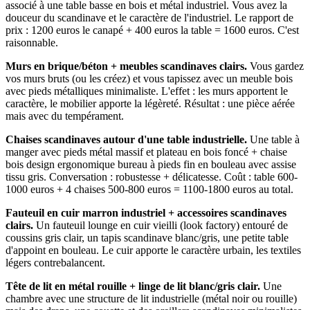
associé à une table basse en bois et métal industriel. Vous avez la
douceur du scandinave et le caractère de l'industriel. Le rapport de
prix : 1200 euros le canapé + 400 euros la table = 1600 euros. C'est
raisonnable.
Murs en brique/béton + meubles scandinaves clairs.
Vous gardez
vos murs bruts (ou les créez) et vous tapissez avec un meuble bois
avec pieds métalliques minimaliste. L'effet : les murs apportent le
caractère, le mobilier apporte la légèreté. Résultat : une pièce aérée
mais avec du tempérament.
Chaises scandinaves autour d'une table industrielle.
Une table à
manger avec pieds métal massif et plateau en bois foncé + chaise
bois design ergonomique bureau à pieds fin en bouleau avec assise
tissu gris. Conversation : robustesse + délicatesse. Coût : table 600-
1000 euros + 4 chaises 500-800 euros = 1100-1800 euros au total.
Fauteuil en cuir marron industriel + accessoires scandinaves
clairs.
Un fauteuil lounge en cuir vieilli (look factory) entouré de
coussins gris clair, un tapis scandinave blanc/gris, une petite table
d'appoint en bouleau. Le cuir apporte le caractère urbain, les textiles
légers contrebalancent.
Tête de lit en métal rouille + linge de lit blanc/gris clair.
Une
chambre avec une structure de lit industrielle (métal noir ou rouille)