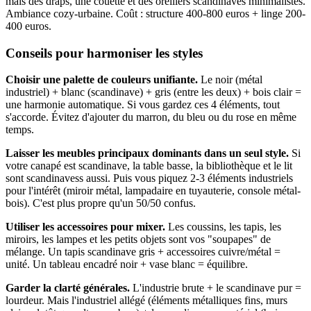
mais des draps, une couette et des oreillers scandinaves minimalistes.
Ambiance cozy-urbaine. Coût : structure 400-800 euros + linge 200-
400 euros.
Conseils pour harmoniser les styles
Choisir une palette de couleurs unifiante.
Le noir (métal
industriel) + blanc (scandinave) + gris (entre les deux) + bois clair =
une harmonie automatique. Si vous gardez ces 4 éléments, tout
s'accorde. Évitez d'ajouter du marron, du bleu ou du rose en même
temps.
Laisser les meubles principaux dominants dans un seul style.
Si
votre canapé est scandinave, la table basse, la bibliothèque et le lit
sont scandinavess aussi. Puis vous piquez 2-3 éléments industriels
pour l'intérêt (miroir métal, lampadaire en tuyauterie, console métal-
bois). C'est plus propre qu'un 50/50 confus.
Utiliser les accessoires pour mixer.
Les coussins, les tapis, les
miroirs, les lampes et les petits objets sont vos "soupapes" de
mélange. Un tapis scandinave gris + accessoires cuivre/métal =
unité. Un tableau encadré noir + vase blanc = équilibre.
Garder la clarté générales.
L'industrie brute + le scandinave pur =
lourdeur. Mais l'industriel allégé (éléments métalliques fins, murs