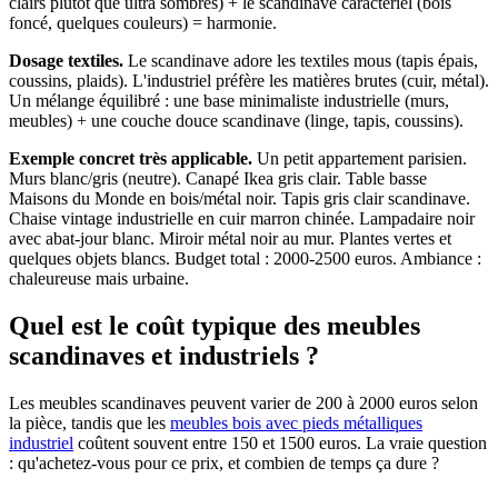
clairs plutôt que ultra sombres) + le scandinave caractériel (bois
foncé, quelques couleurs) = harmonie.
Dosage textiles.
Le scandinave adore les textiles mous (tapis épais,
coussins, plaids). L'industriel préfère les matières brutes (cuir, métal).
Un mélange équilibré : une base minimaliste industrielle (murs,
meubles) + une couche douce scandinave (linge, tapis, coussins).
Exemple concret très applicable.
Un petit appartement parisien.
Murs blanc/gris (neutre). Canapé Ikea gris clair. Table basse
Maisons du Monde en bois/métal noir. Tapis gris clair scandinave.
Chaise vintage industrielle en cuir marron chinée. Lampadaire noir
avec abat-jour blanc. Miroir métal noir au mur. Plantes vertes et
quelques objets blancs. Budget total : 2000-2500 euros. Ambiance :
chaleureuse mais urbaine.
Quel est le coût typique des meubles
scandinaves et industriels ?
Les meubles scandinaves peuvent varier de 200 à 2000 euros selon
la pièce, tandis que les
meubles bois avec pieds métalliques
industriel
coûtent souvent entre 150 et 1500 euros. La vraie question
: qu'achetez-vous pour ce prix, et combien de temps ça dure ?