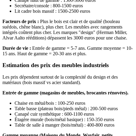
Canapé haut de gamme : 1500-3000 euros
Secrétaire/console : 800-1500 euros
Lit cadre bois massif : 1500-2500 euros
Facteurs de prix :
Plus le bois est clair et de qualité (bouleau
suédois, chêne blanc), plus cher. Les meubles avec rangements
intégrés coûtent plus cher. Les marques "design" (Herman Miller,
Alvar Aalto rééditions) dépassent les 3000 euros pour une chaise.
Durée de vie :
Entrée de gamme = 5-7 ans. Gamme moyenne = 10-
15 ans. Haut de gamme = 20-30 ans et plus.
Estimation des prix des meubles industriels
Les prix dépendent surtout de la complexité du design et des
matériaux (bois massif vs acier standard).
Entrée de gamme (magasins de meubles, brocantes rénovées).
Chaise en métal/bois : 100-250 euros
Table basse (plateau bois/pieds métal) : 200-500 euros
Canapé cuir synthétique : 600-1100 euros
Étagère murale (bois/métal basique) : 150-350 euros
Table de salle à manger (bois/métal) : 400-800 euros
Gamme moyenne (Maisons du Monde, Wayfair, petits