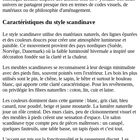
univers ne partagent presque rien en termes de codes visuels, de
matériaux ou de philosophie d'aménagement.
Caractéristiques du style scandinave
Le style scandinave utilise des matériaux naturels, des lignes épurées
et des couleurs douces pour créer une atmosphère lumineuse et
paisible. Ce mouvement provient des pays nordiques (Suède,
Norvège, Danemark) où la faible luminosité hivernale a inspiré une
décoration fondée sur la clarté et la chaleur.
Les meubles scandinaves se reconnaissent à leur design minimaliste
avec des pieds fins, souvent pointés vers l'extérieur. Les bois les plus
utilisés sont le pin, le chêne, le sapin, le hêtre et surtout le bouleau
blanc, qui apporte cette clarté caractéristique. Pour les revêtements,
on privilégie les fibres naturelles : coton, lin, cuir et laine.
Les couleurs dominent dans cette gamme : blanc, gris clair, bleu
canard, rose poudré, beige et jaune moutarde. La lumière naturelle
joue un rôle central. Des murs clairs, peu de cloisonnement visuel et
des meubles à pieds créent une sensation d'espace. Un salon
scandinave type compte peu de pièces maîtresses : un canapé,
quelques fauteuils, une table basse, un tapis épais et c'est tout.
L'accent est mis sur la fonctionnalité et le rangement discret. Les