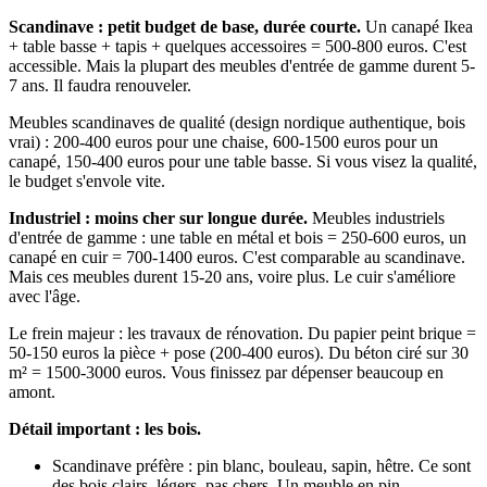
Scandinave : petit budget de base, durée courte.
Un canapé Ikea
+ table basse + tapis + quelques accessoires = 500-800 euros. C'est
accessible. Mais la plupart des meubles d'entrée de gamme durent 5-
7 ans. Il faudra renouveler.
Meubles scandinaves de qualité (design nordique authentique, bois
vrai) : 200-400 euros pour une chaise, 600-1500 euros pour un
canapé, 150-400 euros pour une table basse. Si vous visez la qualité,
le budget s'envole vite.
Industriel : moins cher sur longue durée.
Meubles industriels
d'entrée de gamme : une table en métal et bois = 250-600 euros, un
canapé en cuir = 700-1400 euros. C'est comparable au scandinave.
Mais ces meubles durent 15-20 ans, voire plus. Le cuir s'améliore
avec l'âge.
Le frein majeur : les travaux de rénovation. Du papier peint brique =
50-150 euros la pièce + pose (200-400 euros). Du béton ciré sur 30
m² = 1500-3000 euros. Vous finissez par dépenser beaucoup en
amont.
Détail important : les bois.
Scandinave préfère : pin blanc, bouleau, sapin, hêtre. Ce sont
des bois clairs, légers, pas chers. Un meuble en pin