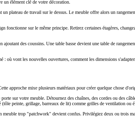
un élément clé de votre décoration.
un plateau de travail sur le dessus. Le meuble offre alors un rangement 
n fonctionne sur le même principe. Retirez certaines étagères, changez 
en ajoutant des coussins. Une table basse devient une table de rangement
mé : où vont les nouvelles ouvertures, comment les dimensions s'adaptent
Cette approche mixe plusieurs matériaux pour créer quelque chose d'origi
porte sur votre meuble. Détournez des chaînes, des cordes ou des câble
(tôle peinte, grillage, barreaux de lit) comme grilles de ventilation ou 
Un meuble trop "patchwork" devient confus. Privilégiez deux ou trois m