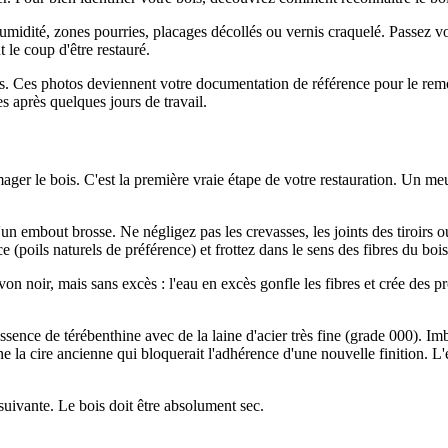
humidité, zones pourries, placages décollés ou vernis craquelé. Passez vo
 le coup d'être restauré.
es. Ces photos deviennent votre documentation de référence pour le rem
s après quelques jours de travail.
ger le bois. C'est la première vraie étape de votre restauration. Un meu
 embout brosse. Ne négligez pas les crevasses, les joints des tiroirs ou 
(poils naturels de préférence) et frottez dans le sens des fibres du bois
on noir, mais sans excès : l'eau en excès gonfle les fibres et crée des
l'essence de térébenthine avec de la laine d'acier très fine (grade 000). I
ne la cire ancienne qui bloquerait l'adhérence d'une nouvelle finition. 
suivante. Le bois doit être absolument sec.