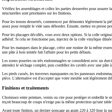
Vérifiez les assemblages et collez les parties desserrées pour assurer
structurelles sont prioritaires sur les finitions.
Pour les tenons desserrés, commencez par démontez légèrement la pièce 
assez pour remplir le vide sans déborder. Ensuite, mettez en presse pe
Pour les placages décollés, vous avez deux options. Si la colle original
adhésif. Si cela ne fonctionne pas, injectez de la colle vinylique dilu
Pour les manques dans le placage, créez une rustine de la même essen
une pâte à bois teintée fait l'affaire pour les petits défauts.
Les zones pourries ou très endommagées se consolident avec un durcisse
attendez le séchage complet, puis combllez les cavités avec une pâte à
Les pieds cassés, les traverses manquantes ou les panneaux endommagés 
pièce. L'alternative est d'accepter que votre meuble soit légèrement d
Finitions et traitements
Choisissez entre peinture, vernis ou cire pour protéger et embellir le 
reçoit beaucoup de coups n'exige pas la même protection qu'une tabl
Avant toute finition, un dernier ponçage au grain 220 à 320 lisse la su