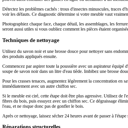
Détectez les problèmes cachés : trous d'insectes minuscules, traces d'
voir les défauts. Ce diagnostic détermine si votre meuble vaut vraiment
Photographiez chaque face, chaque détail, les assemblages, les ferrur
seront aussi utiles si vous oubliez comment les pièces étaient organisée
Techniques de nettoyage
Utilisez du savon noir et une brosse douce pour nettoyer sans endomma
des produits appliqués ensuite.
Commencez par aspirer toute la poussière avec un aspirateur équipé d'un
soupe de savon noir dans un litre d'eau tiède. Imbibez une brosse douce 
Pour les crasses tenaces, augmentez légèrement la concentration en sav
immédiatement avec un autre chiffon sec.
Si le meuble est ciré, cette étape doit être plus agressive. Utilisez de 
fibres du bois, puis essuyez avec un chiffon sec. Ce dégraissage élimi
l'eau, et ne risque donc pas de gonfler le bois.
Après ce nettoyage, laissez sécher 24 heures avant de passer à l'étape 
Réparations structurelles