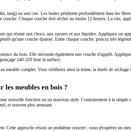
lin, tung) ou une cire. Les huiles pénètrent profondément dans les fibres
e couche. Chaque couche doit sécher au moins 12 heures. La cire, appli
ure qui résiste aux chocs, aux rayures et aux liquides. Appliquez un app
es plutôt qu'une couche épaisse. Entre chaque couche, poncez très légère
'essence du bois. Elle nécessite également une couche d'apprêt. Appliqu
 ponçage 240-320 lisse la surface.
au meuble complet. Vous vérifierez ainsi la teinte, la durée de séchage r
r les meubles en bois ?
une nouvelle fonction ou un nouveau style. Contrairement à la simple res
nnel, et souvent plus amusant.
 Cette approche résout un problème concret : vous récupérez un meuble