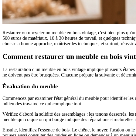
Restaurer ou upcycler un meuble en bois vintage, c'est bien plus qu'un
500 euros de matériaux, 10 à 30 heures de travail, et quelques techni
choisir la bonne approche, maîtriser les techniques, et surtout, réussir 
Comment restaurer un meuble en bois vint
La restauration d'un meuble en bois vintage implique plusieurs étapes 
ne doivent pas être brusquées. Chacune prépare la suivante et détermine
Évaluation du meuble
Commencez par examiner l'état général du meuble pour identifier les ré
milieu des travaux, ce qui complique tout.
Vérifiez d'abord la solidité des assemblages : les tenons desserrés, les
meuble qui craque ou qui bouge indique des réparations structurelles in
Ensuite, identifiez l'essence de bois. Le chêne, le noyer, l'acajou ou 
pouvez aussi consulter des guides en ligne ou demander à un menuisier