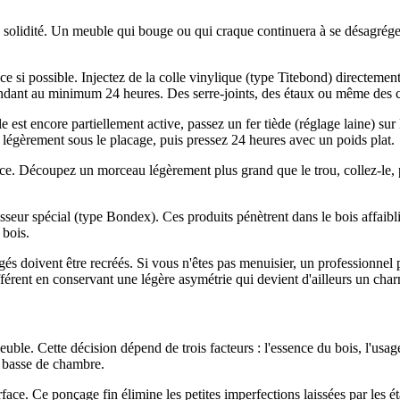
 la solidité. Un meuble qui bouge ou qui craque continuera à se désagrég
si possible. Injectez de la colle vinylique (type Titebond) directement
ndant au minimum 24 heures. Des serre-joints, des étaux ou même des cor
e est encore partiellement active, passez un fer tiède (réglage laine) sur
ée légèrement sous le placage, puis pressez 24 heures avec un poids plat.
ce. Découpez un morceau légèrement plus grand que le trou, collez-le, 
ur spécial (type Bondex). Ces produits pénètrent dans le bois affaibli e
 bois.
doivent être recréés. Si vous n'êtes pas menuisier, un professionnel peu
ifférent en conservant une légère asymétrie qui devient d'ailleurs un ch
meuble. Cette décision dépend de trois facteurs : l'essence du bois, l'us
e basse de chambre.
rface. Ce ponçage fin élimine les petites imperfections laissées par les 