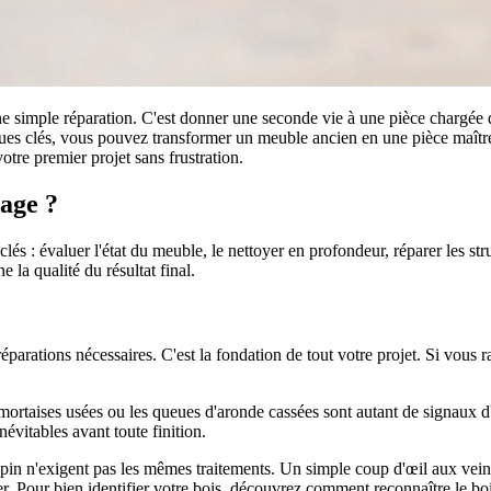
e simple réparation. C'est donner une seconde vie à une pièce chargée d
ques clés, vous pouvez transformer un meuble ancien en une pièce maître
votre premier projet sans frustration.
age ?
clés : évaluer l'état du meuble, le nettoyer en profondeur, réparer les s
 la qualité du résultat final.
parations nécessaires. C'est la fondation de tout votre projet. Si vous 
 mortaises usées ou les queues d'aronde cassées sont autant de signaux d'a
évitables avant toute finition.
le pin n'exigent pas les mêmes traitements. Un simple coup d'œil aux vein
. Pour bien identifier votre bois, découvrez comment reconnaître le boi