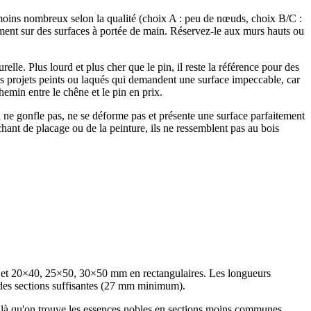
ou moins nombreux selon la qualité (choix A : peu de nœuds, choix B/C :
cilement sur des surfaces à portée de main. Réservez-le aux murs hauts ou
elle. Plus lourd et plus cher que le pin, il reste la référence pour des
 les projets peints ou laqués qui demandent une surface impeccable, car
hemin entre le chêne et le pin en prix.
 ne gonfle pas, ne se déforme pas et présente une surface parfaitement
hant de placage ou de la peinture, ils ne ressemblent pas au bois
 et 20×40, 25×50, 30×50 mm en rectangulaires. Les longueurs
s des sections suffisantes (27 mm minimum).
st là qu'on trouve les essences nobles en sections moins communes