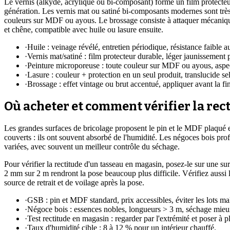
Le vernis (alkyde, acrylique ou bi-composant) forme un film protecteur 
génération. Les vernis mat ou satiné bi-composants modernes sont très
couleurs sur MDF ou ayous. Le brossage consiste à attaquer mécaniqueme
et chêne, compatible avec huile ou lasure ensuite.
·
Huile : veinage révélé, entretien périodique, résistance faible 
·
Vernis mat/satiné : film protecteur durable, léger jaunissement 
·
Peinture microporeuse : toute couleur sur MDF ou ayous, aspec
·
Lasure : couleur + protection en un seul produit, translucide s
·
Brossage : effet vintage ou brut accentué, appliquer avant la fin
Où acheter et comment vérifier la rec
Les grandes surfaces de bricolage proposent le pin et le MDF plaqué en 
couverts : ils ont souvent absorbé de l'humidité. Les négoces bois prof
variées, avec souvent un meilleur contrôle du séchage.
Pour vérifier la rectitude d'un tasseau en magasin, posez-le sur une sur
2 mm sur 2 m rendront la pose beaucoup plus difficile. Vérifiez aussi 
source de retrait et de voilage après la pose.
·
GSB : pin et MDF standard, prix accessibles, éviter les lots ma
·
Négoce bois : essences nobles, longueurs > 3 m, séchage mieu
·
Test rectitude en magasin : regarder par l'extrémité et poser à pl
·
Taux d'humidité cible : 8 à 12 % pour un intérieur chauffé.