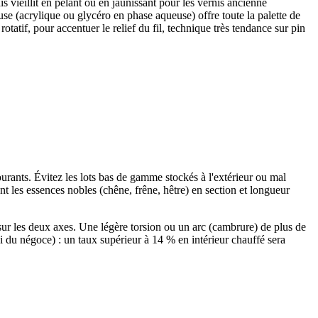
 vieillit en pelant ou en jaunissant pour les vernis ancienne
se (acrylique ou glycéro en phase aqueuse) offre toute la palette de
atif, pour accentuer le relief du fil, technique très tendance sur pin
ourants. Évitez les lots bas de gamme stockés à l'extérieur ou mal
nt les essences nobles (chêne, frêne, hêtre) en section et longueur
it sur les deux axes. Une légère torsion ou un arc (cambrure) de plus de
i du négoce) : un taux supérieur à 14 % en intérieur chauffé sera