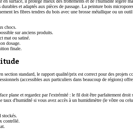
en surface, il protège mieux des frottements et de l'humidité légère mais
 durables et adaptés aux pièces de passage. La peinture bois microporeu
nt les fibres tendres du bois avec une brosse métallique ou un outil rot
aux chocs.
possible sur anciens produits.
t mat ou satiné.
elon dosage.
ition finale.
titude
section standard, le rapport qualité/prix est correct pour des projets c
essionnels (accessibles aux particuliers dans beaucoup de régions) offre
face plane et regardez par l'extrémité : le fil doit être parfaitement dro
le taux d'humidité si vous avez accès à un humidimètre (le vôtre ou celu
l stockés.
x contrôlé.
at.