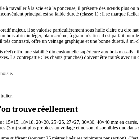
ile à travailler à la scie et à la ponceuse, il présente des nœuds plus 
 inconvénient principal est sa faible dureté (classe 1) : il se marque fa
if majeur, il se valorise particulièrement sous huile claire ou cire natur
 bois africain léger, blanc-crème, à grain très fin : il est parfait pour
fil très contrasté, offre un veinage graphique et une bonne dureté, à mi-c
l) offre une stabilité dimensionnelle supérieure aux bois massifs : il
s. La contrepartie : les chants (tranches) doivent être traités avec un c
hoisie.
raiter.
u'on trouve réellement
sées : 15×15, 18×18, 20×20, 25×25, 27×27, 30×30, 40×40 mm en carrés,
gues (3 m) sont plus propices au voilage et ne sont disponibles que dan
volume suffisant (souvent 25 mètres linéaires minimum par section). C'e