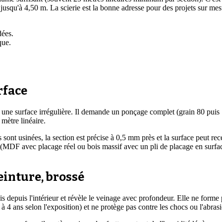
squ'à 4,50 m. La scierie est la bonne adresse pour des projets sur mes
dées.
que.
rface
et une surface irrégulière. Il demande un ponçage complet (grain 80 puis 
 mètre linéaire.
s sont usinées, la section est précise à 0,5 mm près et la surface peut re
 (MDF avec placage réel ou bois massif avec un pli de placage en surface) 
peinture, brossé
ois depuis l'intérieur et révèle le veinage avec profondeur. Elle ne forme 
 à 4 ans selon l'exposition) et ne protège pas contre les chocs ou l'abras