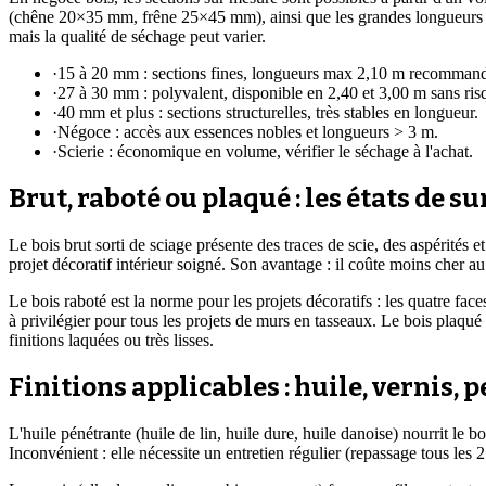
(chêne 20×35 mm, frêne 25×45 mm), ainsi que les grandes longueurs ju
mais la qualité de séchage peut varier.
·
15 à 20 mm : sections fines, longueurs max 2,10 m recomman
·
27 à 30 mm : polyvalent, disponible en 2,40 et 3,00 m sans ris
·
40 mm et plus : sections structurelles, très stables en longueur.
·
Négoce : accès aux essences nobles et longueurs > 3 m.
·
Scierie : économique en volume, vérifier le séchage à l'achat.
Brut, raboté ou plaqué : les états de su
Le bois brut sorti de sciage présente des traces de scie, des aspérités 
projet décoratif intérieur soigné. Son avantage : il coûte moins cher au
Le bois raboté est la norme pour les projets décoratifs : les quatre face
à privilégier pour tous les projets de murs en tasseaux. Le bois plaqué
finitions laquées ou très lisses.
Finitions applicables : huile, vernis, 
L'huile pénétrante (huile de lin, huile dure, huile danoise) nourrit le b
Inconvénient : elle nécessite un entretien régulier (repassage tous les 2