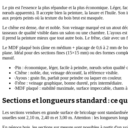
Le pin est l'essence la plus répandue et la plus économique. Léger, fac
nœuds apparents). Il accepte bien la peinture, la lasure et l'huile. Son
aux projets peints où la texture du bois brut est masquée.
Le chêne est dense, dur et noble. Son veinage marqué est un atout décorat
tasseaux de qualité visible dans un salon ou une chambre. L'ayous est un
il prend la peinture mieux que tout autre bois. Le frêne, clair avec un 
Le MDF plaqué bois (âme en médium + placage de 0,6 à 2 mm de bois rée
plane. Idéal pour des sections fines (15×15 mm) ou des formes complexe
massif.
·
Pin : économique, léger, facile à peindre, nœuds selon qualité c
·
Chêne : noble, dur, veinage décoratif, la référence visible.
·
Ayous : grain fin, parfait pour peindre ou laquer en couleur.
·
Frêne : veinage graphique, bonne dureté, prix intermédiaire.
·
MDF plaqué : stabilité maximale, surface impeccable, chants à t
Sections et longueurs standard : ce q
Les sections vendues en grande surface de bricolage sont standardi
usuelles sont 2,10 m, 2,40 m et 3,00 m. Attention : les longueurs lon
En négoce bois, les sections sur mesure sont possibles à partir d'un 