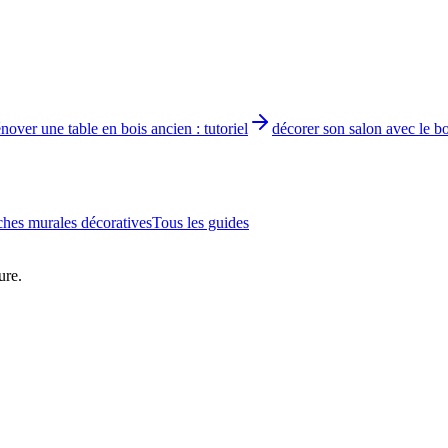
énover une table en bois ancien : tutoriel
décorer son salon avec le bo
ches murales décoratives
Tous les guides
ure.