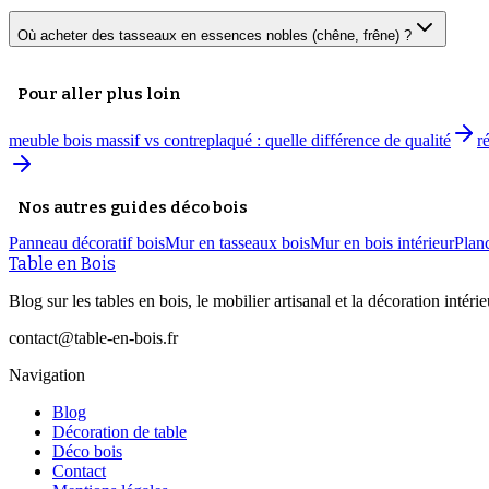
Où acheter des tasseaux en essences nobles (chêne, frêne) ?
Pour aller plus loin
meuble bois massif vs contreplaqué : quelle différence de qualité
r
Nos autres guides déco bois
Panneau décoratif bois
Mur en tasseaux bois
Mur en bois intérieur
Plan
Table en Bois
Blog sur les tables en bois, le mobilier artisanal et la décoration intérie
contact@table-en-bois.fr
Navigation
Blog
Décoration de table
Déco bois
Contact