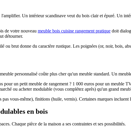
 l'amplifier. Un intérieur scandinave veut du bois clair et épuré. Un int
ois de votre nouveau
meuble bois cuisine rangement pratique
doit dialo
ut détourner.
huilé ou brut donne du caractère rustique. Les poignées (or, noir, bois, a
meuble personnalisé coûte plus cher qu'un meuble standard. Un meuble
uros pour un petit meuble de rangement ? 1 000 euros pour un meuble T
 marché ou acheter modulable (vous complétez après) qu'un grand meubl
tes pas vous-même), finitions (huile, vernis). Certaines marques incluent l
dulables en bois
es. Chaque pièce de la maison a ses contraintes et ses possibilités.