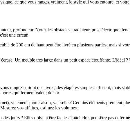
ysique, ce que vous rangez vraiment, le style qui vous entoure, et votre
teur, profondeur. Notez les obstacles : radiateur, prise électrique, fe
c'est une erreur.
meuble de 200 cm de haut peut être livré en plusieurs parties, mais si vot
e écrase. Un meuble très large dans un petit espace étouffante. L'idéal ?
vous rangez surtout des livres, des étagères simples suffisent, mais stab
s portes qui ferment valent de l'or.
ternet), vêtements hors saison, vaisselle ? Certains éléments prennent plu
. Mesurez vos affaires, estimez les volumes.
s les jours ? Elles doivent être faciles à atteindre, peut-être pas enferm