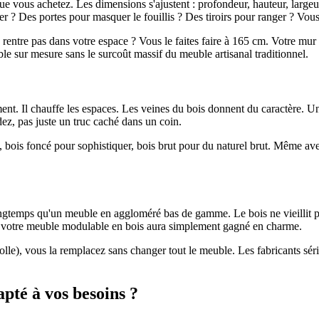
 vous achetez. Les dimensions s'ajustent : profondeur, hauteur, largeur.
r ? Des portes pour masquer le fouillis ? Des tiroirs pour ranger ? Vou
entre pas dans votre espace ? Vous le faites faire à 165 cm. Votre mur 
ble sur mesure sans le surcoût massif du meuble artisanal traditionnel.
nt. Il chauffe les espaces. Les veines du bois donnent du caractère. U
z, pas juste un truc caché dans un coin.
t, bois foncé pour sophistiquer, bois brut pour du naturel brut. Même a
gtemps qu'un meuble en aggloméré bas de gamme. Le bois ne vieillit pas
ns, votre meuble modulable en bois aura simplement gagné en charme.
 colle), vous la remplacez sans changer tout le meuble. Les fabricants sé
té à vos besoins ?