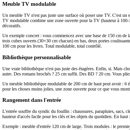
Meuble TV modulable
Un meuble TV n'est pas juste une surface où poser une TV. C'est un en
TV modulable combine une zone ouverte pour la TV (hauteur à 100-120
décoratifs.
Un exemple concret : vous commencez avec une base de 150 cm de larg
trois cubes ouverts (30×30 cm chacun) en bas, deux portes coulissantes
100 cm pour les livres. Total modulable, total contrôlé.
Bibliothèque personnalisable
Une vraie bibliothèque n'est pas juste des étagères. Enfin, si. Mais c
autre. Des romans brochés ? 25 cm suffit. Des BD ? 20 cm. Vous plie
Un meuble bibliothèque modulable de 200 cm de haut peut avoir : 6 éta
pour les choses moins jolies, une zone ouverte pour ce que vous montr
Rangement dans l'entrée
L'entrée souffre du syndic du fouillis : chaussures, parapluies, sacs, c
hauteur d'accès facile pour les clés et les objets du quotidien. En haut 
Exemple : meuble d'entrée 120 cm de large. Trois modules : le premier 