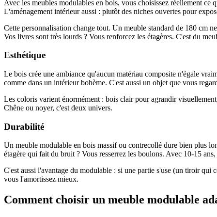
Avec les meubles modulables en bois, vous choisissez réellement ce que
L'aménagement intérieur aussi : plutôt des niches ouvertes pour expose
Cette personnalisation change tout. Un meuble standard de 180 cm ne r
Vos livres sont très lourds ? Vous renforcez les étagères. C'est du meu
Esthétique
Le bois crée une ambiance qu'aucun matériau composite n'égale vraime
comme dans un intérieur bohème. C'est aussi un objet que vous regarde
Les coloris varient énormément : bois clair pour agrandir visuellemen
Chêne ou noyer, c'est deux univers.
Durabilité
Un meuble modulable en bois massif ou contrecollé dure bien plus lon
étagère qui fait du bruit ? Vous resserrez les boulons. Avec 10-15 a
C'est aussi l'avantage du modulable : si une partie s'use (un tiroir qui
vous l'amortissez mieux.
Comment choisir un meuble modulable adap