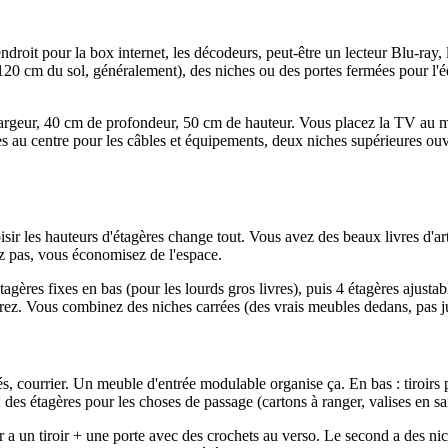
droit pour la box internet, les décodeurs, peut-être un lecteur Blu-ra
 cm du sol, généralement), des niches ou des portes fermées pour l'éq
eur, 40 cm de profondeur, 50 cm de hauteur. Vous placez la TV au mur 
 au centre pour les câbles et équipements, deux niches supérieures ouve
hoisir les hauteurs d'étagères change tout. Vous avez des beaux livres d'
z pas, vous économisez de l'espace.
gères fixes en bas (pour les lourds gros livres), puis 4 étagères ajust
ez. Vous combinez des niches carrées (des vrais meubles dedans, pas jus
lés, courrier. Un meuble d'entrée modulable organise ça. En bas : tiroirs 
: des étagères pour les choses de passage (cartons à ranger, valises en sai
a un tiroir + une porte avec des crochets au verso. Le second a des nich