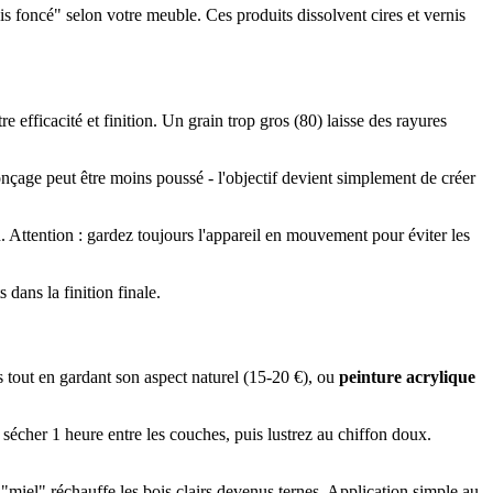
is foncé" selon votre meuble. Ces produits dissolvent cires et vernis
 efficacité et finition. Un grain trop gros (80) laisse des rayures
onçage peut être moins poussé - l'objectif devient simplement de créer
 Attention : gardez toujours l'appareil en mouvement pour éviter les
dans la finition finale.
s tout en gardant son aspect naturel (15-20 €), ou
peinture acrylique
sécher 1 heure entre les couches, puis lustrez au chiffon doux.
"miel" réchauffe les bois clairs devenus ternes. Application simple au