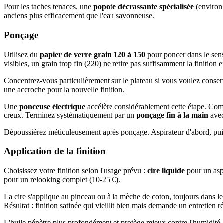
Pour les taches tenaces, une
popote décrassante spécialisée
(environ 
anciens plus efficacement que l'eau savonneuse.
Ponçage
Utilisez du
papier de verre grain 120 à 150
pour poncer dans le sens 
visibles, un grain trop fin (220) ne retire pas suffisamment la finition e
Concentrez-vous particulièrement sur le plateau si vous voulez conserve
une accroche pour la nouvelle finition.
Une
ponceuse électrique
accélère considérablement cette étape. Comp
creux. Terminez systématiquement par un
ponçage fin à la main
avec
Dépoussiérez méticuleusement après ponçage. Aspirateur d'abord, puis 
Application de la finition
Choisissez votre finition selon l'usage prévu :
cire liquide
pour un aspe
pour un relooking complet (10-25 €).
La cire s'applique au pinceau ou à la mèche de coton, toujours dans le
Résultat : finition satinée qui vieillit bien mais demande un entretien ré
L'huile pénètre plus profondément et protège mieux contre l'humidité. 