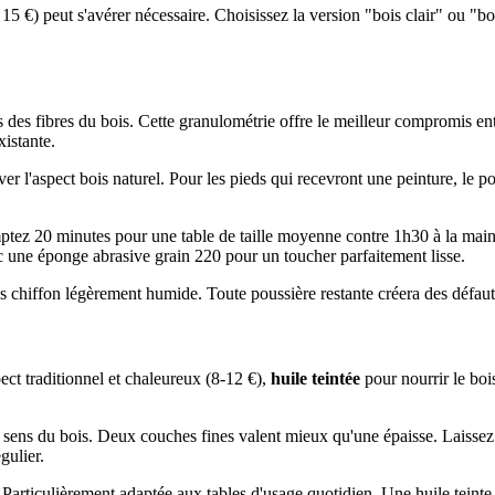
15 €) peut s'avérer nécessaire. Choisissez la version "bois clair" ou "bo
des fibres du bois. Cette granulométrie offre le meilleur compromis entre
xistante.
r l'aspect bois naturel. Pour les pieds qui recevront une peinture, le p
tez 20 minutes pour une table de taille moyenne contre 1h30 à la main.
 une éponge abrasive grain 220 pour un toucher parfaitement lisse.
chiffon légèrement humide. Toute poussière restante créera des défauts 
ct traditionnel et chaleureux (8-12 €),
huile teintée
pour nourrir le boi
 sens du bois. Deux couches fines valent mieux qu'une épaisse. Laissez 
gulier.
Particulièrement adaptée aux tables d'usage quotidien. Une huile teinte 